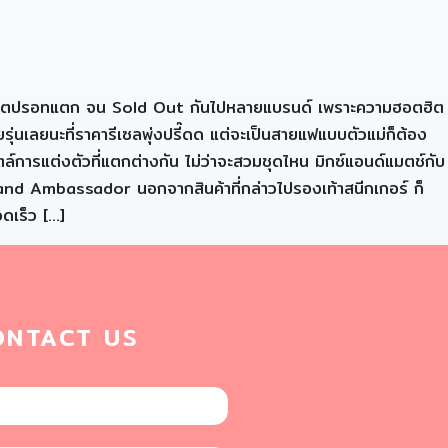
ั่น ฮอตปรอทแตก จน Sold Out กันไปหลายแบรนด์ เพราะความฮอตฮิต
ยรุ่นเลยนะที่ราคารีเซลพุ่งปรี๊ดด แต่จะเป็นสายแฟแบบตัวแม่ก็ต้อง
ล์การแต่งตัวที่แตกต่างกัน ไม่ว่าจะสวมชุดไหน มิกซ์แอนด์แมตช์กับ
 Brand Ambassador นอกจากสินค้าที่กล่าวไปรองเท้าสนีกเกอร์ ก็
ดเร็ว […]
ONTACT US