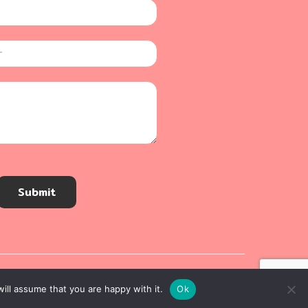
Submit
ill assume that you are happy with it.
Ok