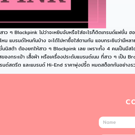
k สาว ๆ Blackpink ไม่ว่าจะหยิบจับหรือใส่อะไรก็ติดเทรนด์แฟช
ุ่นไหน แบรนด์ไหนกันบ้าง จะได้ไปหาซื้อใส่ตามกัน แอบกระซิบว่ามีหลา
่นนิสต้า ต้องยกให้สาว ๆ Blackpink เลย เพราะทั้ง 4 คนเป็นมีสไต
แสของกระเป๋า เสื้อผ้า หรือเครื่องประดับแบรนด์เนม ที่สาว ๆ เป็น
์แบรนด์สตรีต และแบรนด์ Hi-End ราคาพุ่งปรี๊ด หมดสต็อกกันอย่างรว
C