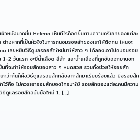
นผิวหนังมากขึ้น Helena เห็นทีไรก็อดยิ้มตามความครีเอทของแต่ละ
ำใหม่ ๆ ต่างหากที่เป็นหัวใจในการถนอมรอยสักของเราให้ติดทน ไหนจะ
lena เลยหยิบวิธีดูแลรอยสักใหม่มาให้สาว ๆ ได้ลองเอาไปถนอมรอย
 1-2 วันแรก จะมีน้ำเลือด สีสัก และน้ำเหลืองที่ถูกขับออกมานอก
เป็นที่จะทำให้รอยสักของสาว ๆ หมดสวย รวมทั้งช่วยให้รอยสัก
ยกว่ากันก็คือวิธีดูแลรอยสักหลังจากสักมาเรียบร้อยแล้ว ยิ่งรอยสัก
ตระหนักไว้คือ ไม่ควรเอารอยสักของใครมาใช้ รอยสักของแต่ละคนมีความ
ิธีดูแลรอยสักฉบับมือใหม่ 1. […]