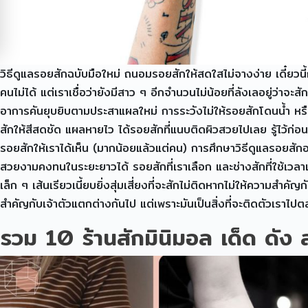
วิธีดูแลรอยสักฉบับมือใหม่ ถนอมรอยสักให้สดใสไม่จางง่าย เดี๋ยว
คนไม่ได้ แต่เราเชื่อว่ายังมีสาว ๆ อีกจำนวนไม่น้อยที่ลังเลอยู่ว่า
อาการคันยุบยิบตามประสาแผลใหม่ การระวังไม่ให้รอยสักโดนน้ำ หร
สักให้สีสดชัด แผลหายไว ได้รอยสักที่แนบติดผิวสวยไปเลย รู้ไว้ก่
รอยสักให้เราได้เห็น (มากน้อยแล้วแต่คน) การศึกษาวิธีดูแลรอยส
สวยงามคงทนในระยะยาวได้ รอยสักที่เราเลือก และช่างสักที่ใช้เวลาเ
เล็ก ๆ เส้นเรียวเนี้ยบยิ่งสุ่มเสี่ยงที่จะสักไม่ติดหากไม่ให้ความ
สำคัญกับเจ้าตัวแตกต่างกันไป แต่เพราะมันเป็นสิ่งที่จะติดตัวเราไป
รวม 10 ร้านสักมินิมอล เด็ด ดั