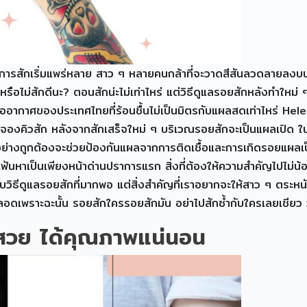
นี้การสักเริ่มแพร่หลาย สาว ๆ หลายคนกล้าที่จะวาดสีสันลวดลายลงบ
จะสักหรือไม่สักดีนะ? ตอนสักน่ะไม่เท่าไหร่ แต่วิธีดูแลรอยสักหลังท
ืออากาศของประเทศไทยที่ร้อนชื้นไม่เป็นมิตรกับแผลสดเท่าไหร่ He
อนจองคิวสัก หลังจากสักเสร็จใหม่ ๆ บริเวณรอยสักจะเป็นแผลเปิด ใน
ักอย่างถูกต้องจะช่วยป้องกันแผลจากการติดเชื้อและการเกิดรอยแผล
ฟ้นหาเป็นเพียงหน้าด่านปราการแรก สิ่งที่ต้องให้ความสำคัญไปไม่น้อ
สำคัญกับวิธีดูแลรอยสักที่มากพอ แต่สิ่งสำคัญที่เราอยากจะให้สาว ๆ 
ตลอดเพราะฉะนั้น รอยสักใครรอยสักมัน อย่าไปสักซ้ำกับใครเลยเชียว ว
ง สวย ได้คุณภาพแน่นอน