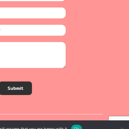
Submit
ill assume that you are happy with it.
Ok