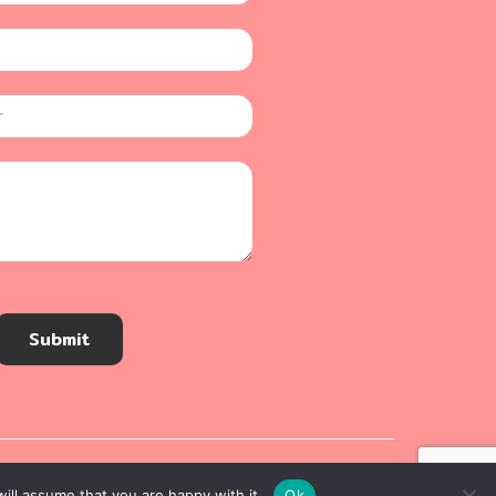
Submit
ill assume that you are happy with it.
Ok