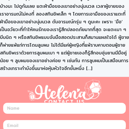
บ้างนะ ไปดูกันเลย แตะฝ่ามือของเขาอย่างนุ่มนวล เวลาผู้ชายของ
เราอารมณ์ไม่คงที่ ลองสกินชิพเล็ก ๆ โดยการเอามือของเราแตะที่
ฝ่ามือของเขาอย่างนุ่มนวล ดับอารมณ์กรุ่น ๆ ดูนะคะ เพราะ ‘มือ’
เป็นอวัยวะที่ทำให้คนรักของเรารู้สึกปลอดภัยมากที่สุด จะแตะเบา ๆ
บีบนิด ๆ หรือสกินชิพแบบจับมือสอดประสานก็สมานแผลใจได้ ผู้ชาย
ก็พ่ายแพ้แก่การโดนลูบผม ไม่ได้มีแค่ผู้หญิงที่แพ้ราบคาบตอนผู้ชาย
สกินชิพเราด้วยการลูบผมเบา ๆ แต่ผู้ชายเองก็รู้สึกอบอุ่นยามมีมือคู่
น้อย ๆ ลูบผมของเขาอย่างค่อย ๆ เช่นกัน การลูบผมเป็นเสมือนการ
สร้างเกราะกำบังขึ้นมาห่อหุ้มหัวใจอีกชั้นหนึ่ง […]
CONTACT US