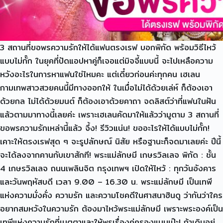
3 สถานที่ขอพรความรักให้ได้แฟนตรงเรฟ บอกพิกัด พร้อมวิธีไหว้
แบบไม่กั๊ก ในยุคที่ปัดแอปหาคู่ก็เจอแต่มิจจี้แบบนี้ จะไปเหลือความ
หวังอะไรในการหาแฟนใช่ไหมคะ แต่เดี๋ยวก่อนค่ะทุกคน เฮเลน
กามเทพสาวสวยคนนี้มีทางออกให้ ในเมื่อไม่ได้ด้วยเล่ห์ ก็ต้องเอา
ด้วยกล ไม่ได้ด้วยมนต์ ก็ต้องเอาด้วยคาถา จดลิสต์ว่าที่แฟนในฝัน
แล้วตามมาทางนี้เลยค่ะ เพราะเฮเลนคัดมาให้แล้วว่ามูตาม 3 สถานที่
ขอพรความรักเหล่านี้แล้ว จึ้ง! รีวิวแน่น! ขออะไรให้ได้แบบไม่กั๊ก!
เคาะให้ตรงเรฟสุด ๆ จะรูปลักษณ์ นิสัย หรือฐานะก็จดมาเลยค่ะ ปีนี้
จะได้ลงจากคานกับเขาสักที! พระแม่ลักษมี เกษรวิลเลจ พิกัด : ชั้น
4 เกษรวิลเลจ ถนนเพลินจิต กรุงเทพฯ เปิดให้ไหว้ : ทุกวันอังคาร
และวันพฤหัสบดี เวลา 9.00 – 16.30 น. พระแม่ลักษมี เป็นเทพี
แห่งความมั่งคั่ง ความรัก และความโชคดีในศาสนาฮินดู ว่ากันว่าใคร
อยากสมหวังในความรัก ต้องมาไหว้พระแม่ลักษมี เพราะพระองค์เป็น
เทพีแห่งความรักที่เมตตาและให้พรเรื่องคู่ครองแบบเป๊ะ! ถ้าเดินอยู่