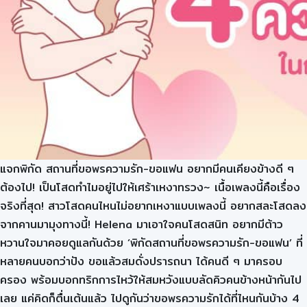
แจกพิกัด สถานที่ขอพรความรัก-ขอแฟน อยากมีคนเคียงข้างดี ๆ
ต้องไป! เป็นโสดทำไมอยู่ไปให้เศร้าเหงาทรวง~ เนื้อเพลงนี้คือเรื่อง
จริงที่สุด! สาวโสดคนไหนไม่อยากเหงาแบบเพลงนี้ อยากสละโสดลง
จากคานมามุงทางนี้! Helena มาเอาใจคนโสดสนิท อยากมีต้าว
หวานใจมาคอยดูแลกันด้วย ‘พิกัดสถานที่ขอพรความรัก-ขอแฟน’ ที่
หลายคนบอกว่าปัง ขอแล้วสมดั่งปรารถนา ได้คนดี ๆ มาครอบ
ครอง พร้อมบอกทริกการไหว้ให้สมหวังแบบลัดคิวคนข้างหน้ากันไป
เลย แค่คิดก็ตื่นเต้นแล้ว ไปดูกันว่าขอพรความรักได้ที่ไหนกันบ้าง 4