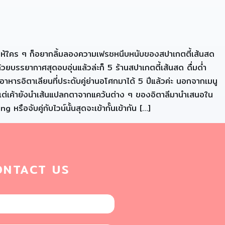
ะ) ทำให้ใคร ๆ ก็อยากลิ้มลองความเฟรชหนึบหนับของสปาเกตตี้เส้นสด
ยบรรยากาศสุดอบอุ่นแล้วล่ะก็ 5 ร้านสปาเกตตี้เส้นสด ดื่มด่ำ
ารอิตาเลียนที่ประดับคู่ย่านอโศกมาได้ 5 ปีแล้วค่ะ นอกจากเมนู
ti แต่เค้ายังนำเส้นแปลกตาจากแคว้นต่าง ๆ ของอิตาลีมานำเสนอใน
ือจับคู่กับไวน์นั้นสุดจะเข้ากั๊นเข้ากัน […]
ONTACT US