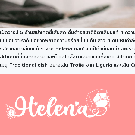
เปิดวาร์ป 5 ร้านสปาเกตตี้เส้นสด ดื่มด่ำรสชาติอิตาเลียนแท้ ๆ ควา
แน่นอนว่าเราก็ไม่อยากพลาดความอร่อยนี้เช่นกัน สาว ๆ คนไหนกำลังม
รสชาติอิตาเลียนแท้ ๆ จาก Helena ตอบโจทย์ได้แน่นอนค่ะ จะมีร้า
สปาเกตตี้ที่หลากหลาย และเป็นสไตล์อิตาเลียนแบบดั้งเดิม สปาเกตต
เมนู Traditional dish อย่างเส้น Trofie จาก Liguria และเส้น Cas