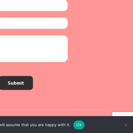
Submit
ill assume that you are happy with it.
Ok