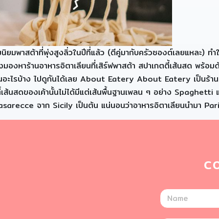
มนิยมพาสต้าที่พุ่งสูงลิ่วในปีที่แล้ว (ตีคู่มากับครัวซองต์เลยแหล
องหาร้านอาหารอิตาเลียนที่เสิร์ฟพาสต้า สปาเกตตี้เส้นสด พร้อมด้ว
นอะไรบ้าง ไปดูกันได้เลย About Eatery About Eatery เป็นร้านอาห
ี้เส้นสดของเค้านั้นไม่ได้มีแต่เส้นพื้นฐานเพลน ๆ อย่าง Spaghet
arecce จาก Sicily เป็นต้น แน่นอนว่าอาหารอิตาเลียนนำมา Paring หร
C