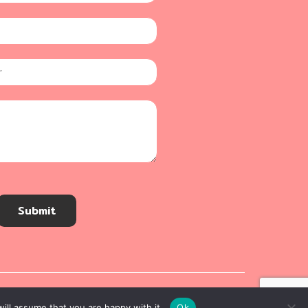
Submit
ill assume that you are happy with it.
Ok