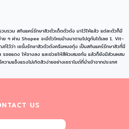
วบรวม สกินแคร์รักษาสิวตัวเด็ดตัวดัง มาไว้ให้แล้ว แต่ละตัวก็มี
้ง่าย ๆ ผ่าน Shopee จะมีตัวไหนบ้างมาตามไปดูกันได้เลย 1. Vit-
ว้ว่า เซรั่มรักษาสิวตัวดังครีมหมอกุ้ง เป็นสกินแคร์รักษาสิวที่มี
ดำ รอยแดง ให้จางลง และช่วยให้สีผิวเสมอกัน แล้วก็ยังมีส่วนผสม
มีความแข็งแรงไม่เกิดสิวง่ายอย่างเซราไมด์ที่นำเข้าจากประเทศ
ONTACT US