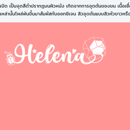
เปิด เป็นจุดสีดำปรากฏบนผิวหนัง เกิดจากการอุดตันของขน เนื้อเยื่อ
เหล่านั้นโผล่พ้นขึ้นมาสัมผัสกับออกซิเจน สิวอุดตันแบบสิวหัวขาวหรือส