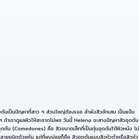
ิวดันเป็นปัญหาที่สาว ๆ ส่วนใหญ่ต้องเจอ ลำพังสิวอักเสบ เป็นแป๊บ
่อย ๆ ถ้าเราดูแลผิวให้สะอาดไม่พอ วันนี้ Helena จะสางปัญหาสิวอุดตัน
ุดตัน (Comedones) คือ สิวขนาดเล็กที่เป็นตุ่มอุดตันใต้ผิวหนัง ไม่
ยชนิดด้วยกัน แต่ที่พบบ่อยก็คือ สิวอุดตันแบบสิวหัวดำหรือสิวหัว