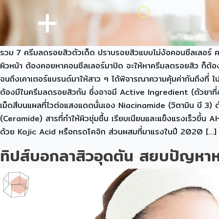
รวม 7 ครีมลดรอยสิวตัวเด็ด ปราบรอยสิวแบบไม่ง้อคอนซีลเลอร์ คว
ผิวหน้า ต้องคอยหาคอนซีลเลอร์มาปิด จะให้หาครีมลดรอยสิว ก็ต้อ
จนถึงเคาเตอร์แบรนด์มาให้สาว ๆ ได้พิจารณาความคุ้มค่ากันถึงที่ ไ
ต้องมีในครีมลดรอยสิวกัน ซึ่งอาจมี Active Ingredient (ตัวยาที่อ
เม็ดสีบนแผลที่ไวต่อแสงแดดนั่นเอง Niacinamide (วิตามิน บี 3
(Ceramide) สารที่ทำให้ผิวชุ่มชื้น เรียบเนียนและแข็งแรงเร็วขึ้
ด้วย Kojic Acid หรือกรดโคจิก ส่วนผสมที่มาแรงในปี 2020 […]
ทิปส์บอกลาสิวอุดตัน สยบปัญหาหน