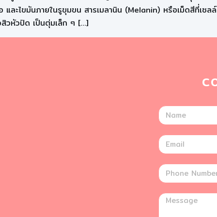
 และไขมันภายในรูขุมขน สารเมลานิน (Melanin) หรือเม็ดสีที่เซลล์ผิ
ิวหัวปิด เป็นตุ่มเล็ก ๆ […]
C