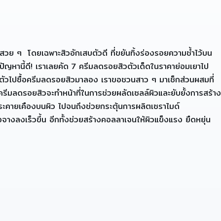
วย ๆ โดยเฉพาะสิวอักเสบตัวดี ที่ขยันทิ้งร่องรอยความช้ำไว้บน
ัญหานี้ดี! เราเลยคัด 7 ครีมลดรอยสิวตัวเด็ดในราคาย่อมเยาไป
พุ่งตัวไปซื้อครีมลดรอยสิวมาลอง เราขอชวนสาว ๆ มาเช็กส่วนผสมที่
ครีมลดรอยสิวจะทำหน้าที่ในการช่วยผลัดเซลล์ผิวและยับยั้งการสร้าง
ะคายเคืองบนผิว ไปจนถึงช่วยกระตุ้นการผลิตเซราไมด์
างลงเร็วขึ้น อีกทั้งช่วยสร้างคอลลาเจนให้ผิวแข็งแรง ยืดหยุ่น