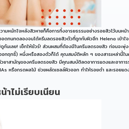
ามหนักใจหลังสิวหายก็คือการทิ้งอารยธรรมอย่างรอยสิวไว้บนหน้าส
งอดทนทดลองจนได้ครีมลดรอยสิวตัวที่ถูกกับผิวอีก Helena เข้าใจป
ปดูกันเลย! เช็กให้ชัวร์! ส่วนผสมที่ต้องมีในครีมลดรอยสิว ก่อนจะ
อกฤทธิ์) หนึ่งหรือสองตัวก็ได้ คุณสมบัติหลัก ๆ ของสารเหล่านี้ใน
) ตัวยาสามัญของครีมลดรอยสิว มีคุณสมบัติลดอาการแดงและอาการร
น AHAs หรือกรดผลไม้ ช่วยผลัดเซลล์ผิวออก ทำให้รอยดำ และรอยแดงจ
้าไม่เรียบเนียน