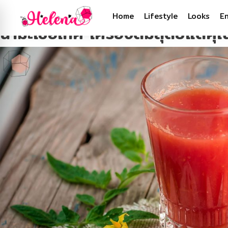
Tag:
สุขภาพผิวดี
Home
Lifestyle
Looks
E
น้ำมะเขือเทศ เครื่องดื่มสุดยี๊แต่