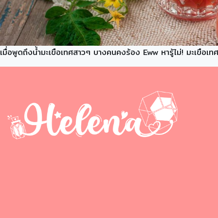
เมื่อพูดถึงน้ำมะเขือเทศสาวๆ บางคนคงร้อง Eww หารู้ไม่! มะเขือเ