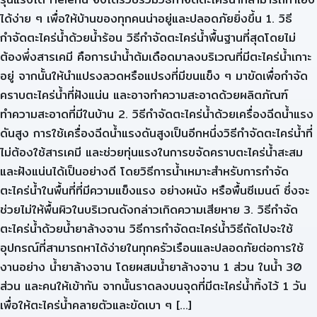
ได้ง่าย ๆ เพื่อให้บ้านของทุกคนน่าอยู่และปลอดภัยยิ่งขึ้น 1. วิธี
กำจัดตะไคร่น้ำด้วยน้ำร้อน วิธีกำจัดตะไคร่น้ำพื้นฐานที่สุดโดยไม่
ต้องพึ่งสารเคมี คือการนำน้ำต้มเดือดมาลงบริเวณที่มีตะไคร่น้ำเกาะ
อยู่ จากนั้นให้นำแปรงลวดหรือแปรงที่มีขนแข็ง ๆ มาขัดเพื่อกำจัด
คราบตะไคร่น้ำที่ฝังแน่น และอาจทำความสะอาดด้วยผลิตภัณฑ์
ทำความสะอาดที่มีในบ้าน 2. วิธีกำจัดตะไคร่น้ำด้วยเครื่องฉีดน้ำแรง
ดันสูง การใช้เครื่องฉีดน้ำแรงดันสูงเป็นอีกหนึ่งวิธีกำจัดตะไคร่น้ำที่
ไม่ต้องใช้สารเคมี และช่วยทุ่นแรงในการขจัดคราบตะไคร่น้ำสะสม
และฝังแน่นได้เป็นอย่างดี โดยวิธีการน้ำเหมาะสำหรับการกำจัด
ตะไคร่น้ำในพื้นที่ที่มีความแข็งแรง อย่างผนัง หรือพื้นซีเมนต์ ซึ่งจะ
ช่วยไม่ให้พื้นผิวในบริเวณดังกล่าวเกิดความเสียหาย 3. วิธีกำจัด
ตะไคร่น้ำด้วยน้ำยาล้างจาน วิธีการกำจัดตะไคร่น้ำวิธีถัดไปจะใช้
อุปกรณ์ที่สามารถหาได้ง่ายในทุกครัวเรือนและปลอดภัยต่อการใช้
งานอย่าง น้ำยาล้างจาน โดยผสมน้ำยาล้างจาน 1 ส่วน ในน้ำ 30
ส่วน และคนให้เข้ากัน จากนั้นราดลงบนจุดที่มีตะไคร่น้ำทิ้งไว้ 1 วัน
เพื่อให้ตะไคร่น้ำคลายตัวและขัดเบา ๆ […]