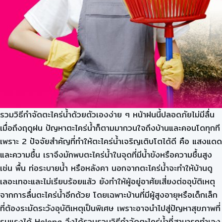
รวมวิธีกำจัดตะไคร่น้ำด้วยตัวเองง่าย ๆ หน้าฝนนี้ปลอดภัยไม่มีลื่น
เมื่อถึงฤดูฝน ปัญหาตะไคร่น้ำก็ตามมากวนใจถึงบ้านและคอนโดทุกที
เพราะ 2 ปัจจัยสำคัญที่ทำให้ตะไคร่น้ำเจริญเติบโตได้ดี คือ แสงแดด
และความชื้น เราจึงมักพบตะไคร่น้ำในจุดที่มีน้ำขังหรือความชื้นสูง
เช่น พื้น ท่อระบายน้ำ หรือหลังคา นอกจากตะไคร่น้ำจะทำให้บ้านดู
เลอะเทอะและไม่เรียบร้อยแล้ว ยังทำให้ผู้อยู่อาศัยเสี่ยงต่ออุบัติเหตุ
จากการลื่นตะไคร่น้ำอีกด้วย โดยเฉพาะบ้านที่มีผู้สูงอายุหรือเด็กเล็ก
ที่ต้องระมัดระวังอุบัติเหตุเป็นพิเศษ เพราะอาจนำไปสู่ปัญหาสุขภาพที่
รุนแรงได้ Helena จึงได้รวบรวมวิธีกำจัดตะไคร่น้ำที่สามารถทำเอง