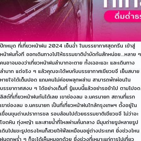
ปักหมุด ที่เที่ยวหน้าฝน 2024 เย็นฉ่ำ ในบรรยากาศสุดกรีน เข้าสู่
หน้าฝนทั้งที ออกเดินทางไปให้ธรรมชาติบำบัดกันสักหน่อย…หลาย ๆ
คนอาจมองว่าเที่ยวหน้าฝนลำบากจะตาย ทั้งเฉอะแฉะ และเดินทาง
ลำบาก แต่จริง ๆ แล้วคุณจะได้พบกับบรรยากาศเขียวขจี เย็นสบาย
หายใจได้เต็มปอด แถมคนไม่ค่อยพลุกพล่าน สามารถพักผ่อนใน
บรรยากาศสงบ ๆ ได้อย่างเต็มที่ รู้แบบนี้แล้วอย่ารอช้าไป ตามไปจด
ลิสต์ที่เที่ยวหน้าฝนกันได้เลย เขาช่องลม จ.นครนายก สถานที่แรก
เขาช่องลม จ.นครนายก เป็นที่เที่ยวหน้าฝนใกล้กรุงเทพฯ ตั้งอยู่ใน
เขื่อนขุนด่านปราการชล รอบล้อมไปด้วยธรรมชาติเขียวขจี ไม่ว่าจะ
โขดหิน ทุ่งหญ้า และสายน้ำที่ไหลผ่านคั่นกลาง มีมุมถ่ายรูปหลายรูป
เดินไปแชะรูปตรงไหนก็สวยให้ฟีลเหมือนอยู่ต่างประเทศ ยิ่งช่วงไหน
ฝนตกพร่ำ ๆ ก็จะได้เห็นหมอกด้วย ซึ่งช่วงที่เหมาะแก่การไปเที่ยว