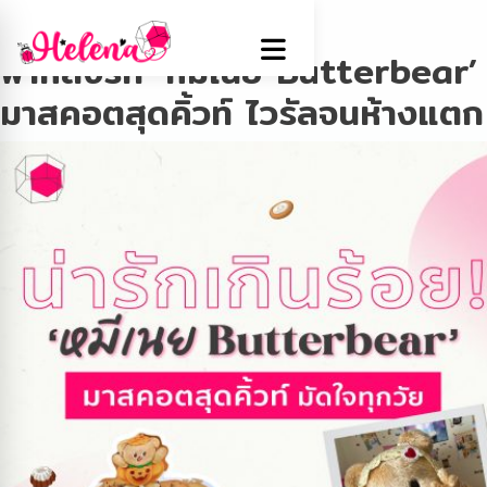
Tag:
หมีเนย
พาหลงรัก ‘หมีเนย Butterbear’
มาสคอตสุดคิ้วท์ ไวรัลจนห้างแตก