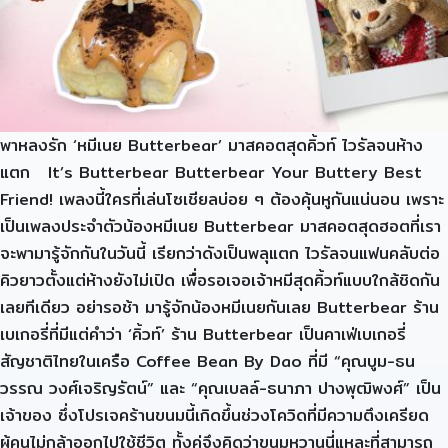
พาหลงรัก ‘หมีเนย Butterbear’ มาสคอตสุดคิ้วท์ ไวรัลจนห้าง
แตก It’s Butterbear Butterbear Your Buttery Best
Friend! เพลงนี้ใครที่เล่นโซเชียลบ่อย ๆ ต้องคุ้นหูกันแน่นอน เพราะ
เป็นเพลงประจำตัวน้องหมีเนย Butterbear มาสคอตสุดฮอตที่เรา
จะพามารู้จักกันในวันนี้ เรียกว่าดังเป็นพลุแตก ไวรัลจนแฟนคลับต่อ
คิวยาวตั้งแต่ห้างยังไม่เปิด เพื่อรอเจอเจ้าหมีสุดคิ้วท์แบบใกล้ชิดกัน
เลยทีเดียว อย่ารอช้า มารู้จักน้องหมีเนยกันเลย Butterbear ร้าน
เบเกอรี่ที่มีแต่คำว่า ‘คิ้วท์’ ร้าน Butterbear เป็นคาเฟ่เบเกอรี่
สัญชาติไทยในเครือ Coffee Bean By Dao ที่มี “คุณบูม-ธน
วรรณ วงศ์เจริญรัตน์” และ “คุณเบลล์-ธนาภา ปางพุฒิพงศ์” เป็น
เจ้าของ ซึ่งโปรเจคร้านขนมนี้เกิดขึ้นช่วงโควิดที่มีความตึงเครียด
ผู้คนไม่กล้าออกไปใช้ชีวิต ทั้งคู่จึงคิดว่าขนมหวานนี่แหละที่สามารถ