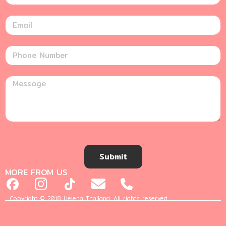
Submit
MORE FROM US
Copyright © 2018 Helena Thailand. All rights reserved.