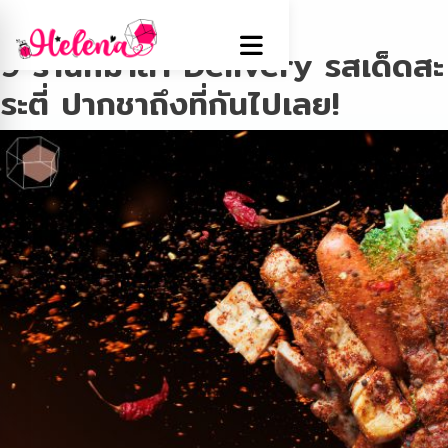
Tag:
หม่าล่า
9 ร้านหม่าล่า Delivery รสเด็ดสะ
ระตี่ ปากชาถึงที่กันไปเลย!