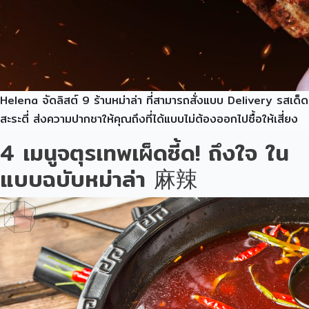
Helena จัดลิสต์ 9 ร้านหม่าล่า ที่สามารถสั่งแบบ Delivery รสเด็ด
สะระตี่ ส่งความปากชาให้คุณถึงที่ได้แบบไม่ต้องออกไปซื้อให้เสี่ยง
4 เมนูจตุรเทพเผ็ดซี้ด! ถึงใจ ใน
แบบฉบับหม่าล่า 麻辣