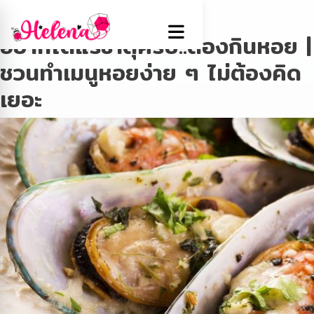
Tag:
หอยแครงลวก
อยากได้แร่ธาตุครบ..ต้องกินหอย |
ชวนทำเมนูหอยง่าย ๆ ไม่ต้องคิด
เยอะ