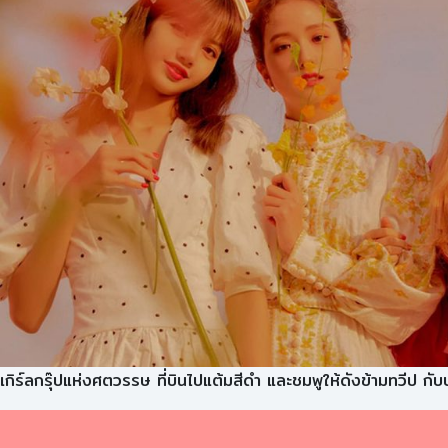
เกิร์ลกรุ๊ปแห่งศตวรรษ ที่บินไปแต้มสีดำ และชมพูให้ดังข้ามทวีป