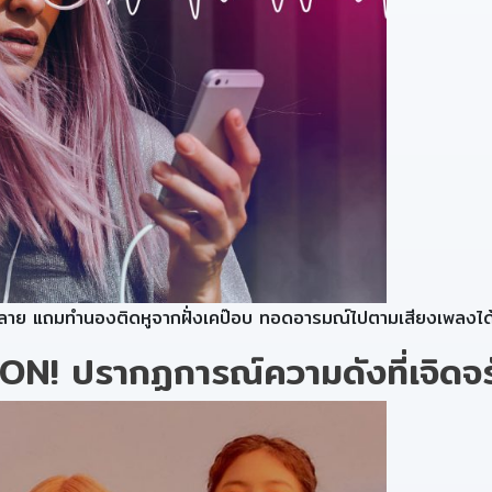
ลากหลาย แถมทำนองติดหูจากฝั่งเคป๊อบ ทอดอารมณ์ไปตามเสียงเพลง
 ปรากฏการณ์ความดังที่เจิดจรัส