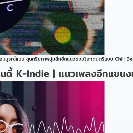
่สมบูรณ์แบบ สุนทรียภาพนุ่มลึกอีกแนวของโลกดนตรีแบบ Chill B
อินดี้ K-Indie | แนวเพลงอีกแขน