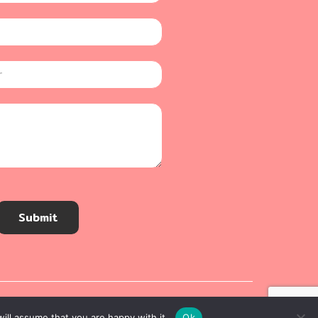
Submit
ill assume that you are happy with it.
Ok