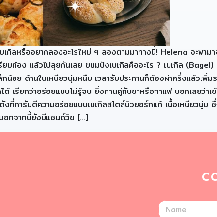
ยเบเกิลหรืออยากลองอะไรใหม่ ๆ ลองตามมาทางนี้! Helena จะพามาจอย
ตรียมท้อง แล้วไปลุยกันเลย ขนมปังเบเกิลคืออะไร ? เบเกิล (Bagel)
น้อย ด้านในเหนียวนุ่มหนึบ เวลารับประทานก็ต้องผ่าครึ่งแล้วเพิ
็ได้ เรียกว่าอร่อยแบบไม่รู้จบ ยิ่งทานคู่กับชาหรือกาแฟ บอกเลยว่า
ที่การันตีความอร่อยแบบเบเกิลสไตล์นิวยอร์กแท้ เนื้อเหนียวนุ่ม ซึ่ง
นอกจากนี้ยังมีแซนด์วิช […]
C