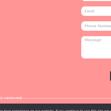
ts reserved.
e best experience on our website. If you continue to use this site we w