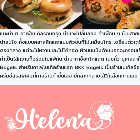
แนะนำ 6 คาเฟ่เบเกิลรอบกรุง น่าแวะไปลิ้มลอง ถ้าเพื่อน ๆ เป็นสา
น่าสนใจ ทั้งแบบคลาสสิกและแบบฟิวชั่นที่ไม่เหมือนใคร เตรียมตัวเ
ตรงกลาง แต่จะไม่หวานและไม่ได้ทอด ผิวขนมปังด้านนอกจะกรอบเล็ก
ทำเป็นไส้หวานก็อร่อยไม่แพ้กัน นำมาทาช็อกโกแลต เนยถั่ว นูเทลล่าก
Bagels สำหรับคาเฟ่เบเกิลร้านแรก BKK Bagels เป็นร้านเบเกิลชื่อดัง
ครีมชีสรสพิเศษที่ทางร้านทำขึ้นเอง มีหลากหลายไส้ให้เลือกทานเลย 