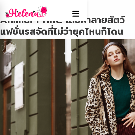
Tag:
เสื้อผ้าลายสัตว์
Animal Print: เสื้อผ้าลายสัตว์
แฟชั่นรสจัดที่ไม่ว่ายุคไหนก็โดน