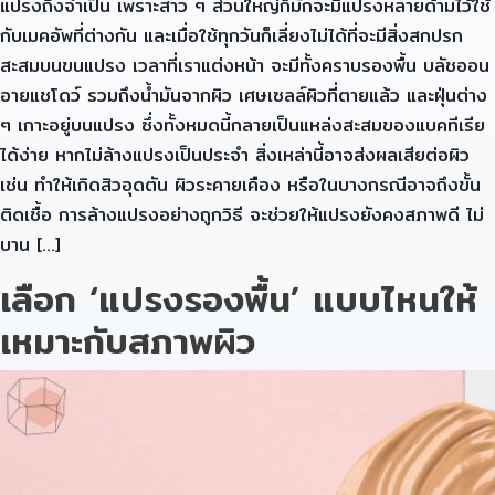
แปรงถึงจำเป็น เพราะสาว ๆ ส่วนใหญ่ก็มักจะมีแปรงหลายด้ามไว้ใช้
กับเมคอัพที่ต่างกัน และเมื่อใช้ทุกวันก็เลี่ยงไม่ได้ที่จะมีสิ่งสกปรก
สะสมบนขนแปรง เวลาที่เราแต่งหน้า จะมีทั้งคราบรองพื้น บลัชออน
อายแชโดว์ รวมถึงน้ำมันจากผิว เศษเซลล์ผิวที่ตายแล้ว และฝุ่นต่าง
ๆ เกาะอยู่บนแปรง ซึ่งทั้งหมดนี้กลายเป็นแหล่งสะสมของแบคทีเรีย
ได้ง่าย หากไม่ล้างแปรงเป็นประจำ สิ่งเหล่านี้อาจส่งผลเสียต่อผิว
เช่น ทำให้เกิดสิวอุดตัน ผิวระคายเคือง หรือในบางกรณีอาจถึงขั้น
ติดเชื้อ การล้างแปรงอย่างถูกวิธี จะช่วยให้แปรงยังคงสภาพดี ไม่
บาน […]
เลือก ‘แปรงรองพื้น’ แบบไหนให้
เหมาะกับสภาพผิว