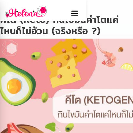
Tag:
ไขมัน
คีโต (Keto) กินไขมันคำโตแค่
ไหนก็ไม่อ้วน (จริงหรือ ?)