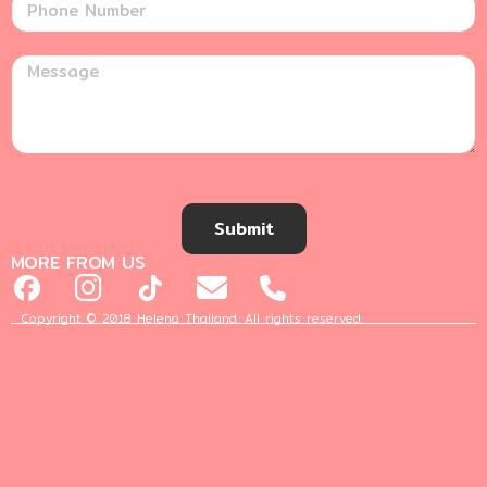
Submit
MORE FROM US
Copyright © 2018 Helena Thailand. All rights reserved.