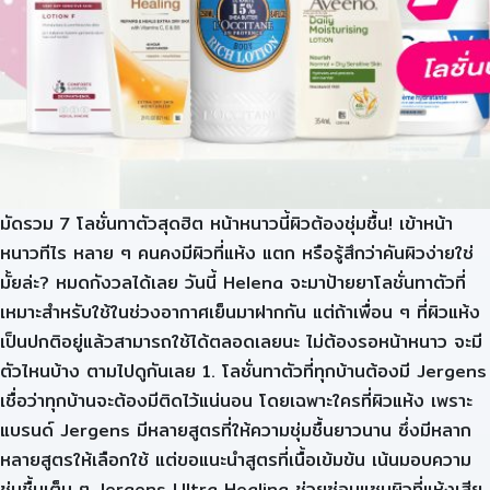
มัดรวม 7 โลชั่นทาตัวสุดฮิต หน้าหนาวนี้ผิวต้องชุ่มชื้น! เข้าหน้า
หนาวทีไร หลาย ๆ คนคงมีผิวที่แห้ง แตก หรือรู้สึกว่าคันผิวง่ายใช่
มั้ยล่ะ? หมดกังวลได้เลย วันนี้ Helena จะมาป้ายยาโลชั่นทาตัวที่
เหมาะสำหรับใช้ในช่วงอากาศเย็นมาฝากกัน แต่ถ้าเพื่อน ๆ ที่ผิวแห้ง
เป็นปกติอยู่แล้วสามารถใช้ได้ตลอดเลยนะ ไม่ต้องรอหน้าหนาว จะมี
ตัวไหนบ้าง ตามไปดูกันเลย 1. โลชั่นทาตัวที่ทุกบ้านต้องมี Jergens
เชื่อว่าทุกบ้านจะต้องมีติดไว้แน่นอน โดยเฉพาะใครที่ผิวแห้ง เพราะ
แบรนด์ Jergens มีหลายสูตรที่ให้ความชุ่มชื้นยาวนาน ซึ่งมีหลาก
หลายสูตรให้เลือกใช้ แต่ขอแนะนำสูตรที่เนื้อเข้มข้น เน้นมอบความ
ชุ่มชื้นเต็ม ๆ Jergens Ultra Healing ช่วยซ่อมแซมผิวที่แห้งเสีย