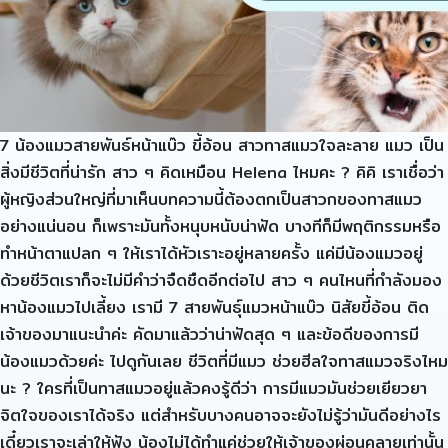
7 น้องแมวสายพันธ์หน้าแบ๊ว ขี้อ้อน สาวทาสแมวใจละลาย แมว เป็น
สิ่งมีชีวิตที่น่ารัก สาว ๆ คิดเหมือน Helena ไหมคะ ? คิคิ เราเชื่อว่า
ผู้หญิงส่วนใหญ่ที่มาเห็นบทความนี้ต้องตกเป็นสาวกของทาสแมว
อย่างแน่นอน ก็เพราะมันทั้งหนุบหนับน่าฟัด บางทีก็มีพฤติกรรมหรือ
ทำหน้าตาแปลก ๆ ให้เราได้หัวเราะอยู่หลายครั้ง แค่มีน้องแมวอยู่
ด้วยชีวิตเราก็จะไม่มีคำว่าจืดชืดอีกต่อไป สาว ๆ คนไหนที่กำลังมอง
หาน้องแมวไปเลี้ยง เรามี 7 สายพันธุ์แมวหน้าแบ๊ว นิสัยขี้อ้อน ติด
เจ้าของมาแนะนำค่ะ คัดมาแล้วว่าน่าฟัดสุด ๆ และข้อดีของการมี
น้องแมวด้วยค่ะ ไปดูกันเลย ชีวิตที่มีแมว ช่วยฮีลใจทาสแมวจริงไหม
นะ ? ใครที่เป็นทาสแมวอยู่แล้วคงรู้ดีว่า การมีแมวมันช่วยเยียวยา
จิตใจของเราได้จริง แต่สำหรับบางคนอาจจะยังไม่รู้ว่ามันดีอย่างไร
เดี๋ยวเราจะเล่าให้ฟัง น้องไม่ได้ทำแค่ช่วยให้เจ้าของผ่อนคลายเท่านั้น