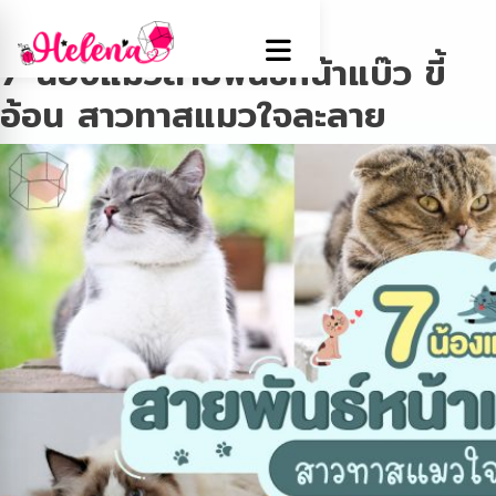
Tag:
Cats
7 น้องแมวสายพันธ์หน้าแบ๊ว ขี้
อ้อน สาวทาสแมวใจละลาย