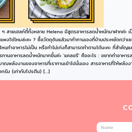
 สายเฮลท์ตี้ทั้งหลาย Helena มีสูตรอาหารลดน้ำหนักมาฝากค่ะ เป็น
พงแสนแพงใช่ไหมล่ะคะ ? ซื้อวัตถุดิบแล้วมาทำทานเองที่บ้านประหยัดกว่
นไหนทำอาหารไม่เป็น หรือทำไม่เก่งก็สามารถทำตามได้นะคะ ที่สำคัญแ
รทานอาหารลดน้ำหนักมากขึ้นค่ะ ‘แคลอรี’ คืออะไร :​ อยากทำอาหารลดน
ริมาณพลังงานของอาหารที่เราทานเข้าไปนั่นเอง สารอาหารที่ให้พลัง
รัม (เท่ากับโปรตีน) […]
C