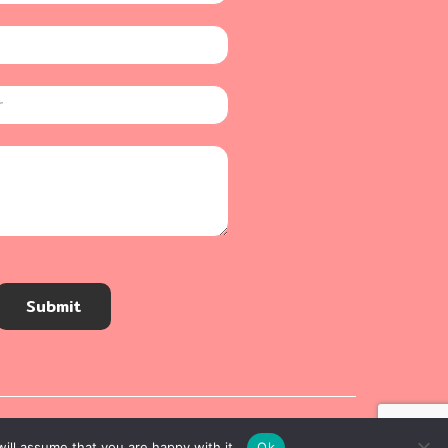
Submit
ill assume that you are happy with it.
Ok