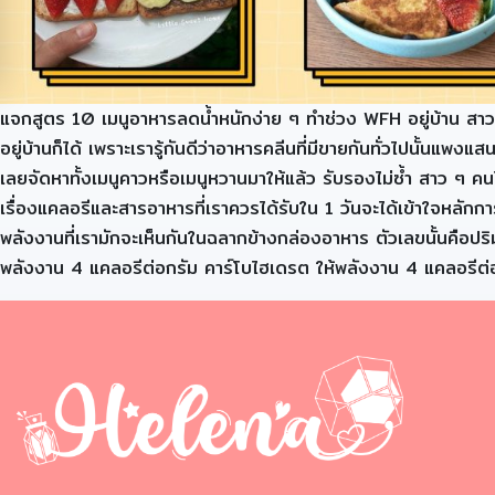
แจกสูตร 10 เมนูอาหารลดน้ำหนักง่าย ๆ ทำช่วง WFH อยู่บ้าน สาว ๆ
อยู่บ้านก็ได้ เพราะเรารู้กันดีว่าอาหารคลีนที่มีขายกันทั่วไปนั้นแ
เลยจัดหาทั้งเมนูคาวหรือเมนูหวานมาให้แล้ว รับรองไม่ซ้ำ สาว ๆ ค
เรื่องแคลอรีและสารอาหารที่เราควรได้รับใน 1 วันจะได้เข้าใจหลักกา
พลังงานที่เรามักจะเห็นกันในฉลากข้างกล่องอาหาร ตัวเลขนั้นคือป
พลังงาน 4 แคลอรีต่อกรัม คาร์โบไฮเดรต ให้พลังงาน 4 แคลอรีต่อก