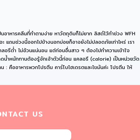
อาหารคลีนที่ทำตามง่าย หาวัตถุดิบก็ไม่ยาก ลิสต์ไว้ทำช่วง WFH
าเยอะ แถมช่วงนี้ออกไปข้างนอกบ่อยก็อาจยังไม่ปลอดภัยเท่าไหร่ เรา
คลอรีต่ำ ไม่อ้วนแน่นอน แต่ก่อนอื่นสาว ๆ ต้องไปทำความเข้าใจ
้ำหนักทานต้องรู้จักเจ้าตัวนี้ก่อน แคลอรี (calorie) เป็นหน่วยวัด
งาน : คืออาหารพวกโปรตีน คาร์โบไฮเดรตและไขมันค่ะ โปรตีน ให้
ONTACT US