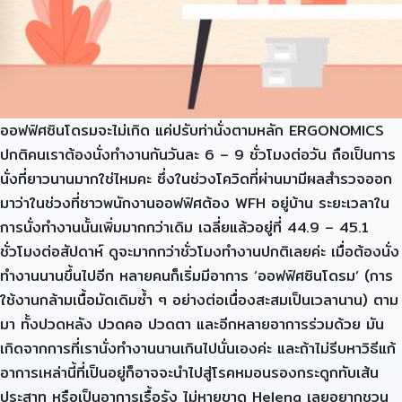
ออฟฟิศซินโดรมจะไม่เกิด แค่ปรับท่านั่งตามหลัก ERGONOMICS
ปกติคนเราต้องนั่งทำงานกันวันละ 6 – 9 ชั่วโมงต่อวัน ถือเป็นการ
นั่งที่ยาวนานมากใช่ไหมคะ ซึ่งในช่วงโควิดที่ผ่านมามีผลสำรวจออก
มาว่าในช่วงที่ชาวพนักงานออฟฟิศต้อง WFH อยู่บ้าน ระยะเวลาใน
การนั่งทำงานนั้นเพิ่มมากกว่าเดิม เฉลี่ยแล้วอยู่ที่ 44.9 – 45.1
ชั่วโมงต่อสัปดาห์ ดูจะมากกว่าชั่วโมงทำงานปกติเลยค่ะ เมื่อต้องนั่ง
ทำงานนานขึ้นไปอีก หลายคนก็เริ่มมีอาการ ‘ออฟฟิศซินโดรม’ (การ
ใช้งานกล้ามเนื้อมัดเดิมซ้ำ ๆ อย่างต่อเนื่องสะสมเป็นเวลานาน) ตาม
มา ทั้งปวดหลัง ปวดคอ ปวดตา และอีกหลายอาการร่วมด้วย มัน
เกิดจากการที่เรานั่งทำงานนานเกินไปนั่นเองค่ะ และถ้าไม่รีบหาวิธีแก้
อาการเหล่านี้ที่เป็นอยู่ก็อาจจะนำไปสู่โรคหมอนรองกระดูกทับเส้น
ประสาท หรือเป็นอาการเรื้อรัง ไม่หายขาด Helena เลยอยากชวน