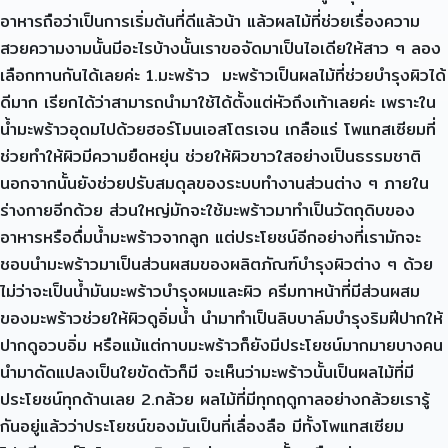
อาหารถือว่าเป็นการเริ่มต้นที่ดีแล้วน้า แล้วผลไม้ที่ช่วยเรื่องความ
สวยความงามนั้นมีอะไรบ้างนั้นเราขอจัดมาเป็นไอเดียให้สาว ๆ ลอง
เลือกทานกันได้เลยค่ะ 1.มะพร้าว มะพร้าวเป็นผลไม้ที่ช่วยบำรุงผิวได้
ดีมาก เรียกได้ว่าสามารถนำมาใช้ได้ตั้งแต่หัวถึงเท้าเลยค่ะ เพราะใน
น้ำมะพร้าวอุดมไปด้วยฮอร์โมนเอสโตรเจน เกลือแร่ โพแทสเซียมที่
ช่วยทำให้ผิวมีความยืดหยุ่น ช่วยให้ผิวขาวใสอย่างเป็นธรรมชาติ
นอกจากนั้นยังช่วยปรับสมดุลของระบบทำงานส่วนต่าง ๆ ภายใน
ร่างกายอีกด้วย ส่วนใหญ่มักจะใช้มะพร้าวมาทำเป็นวัตถุดิบของ
อาหารหรือดื่มน้ำมะพร้าวจากลูก แต่ประโยชน์อีกอย่างที่เรามักจะ
ชอบนำมะพร้าวมาเป็นส่วนผสมของผลิตภัณฑ์บำรุงผิวต่าง ๆ ด้วย
ไม่ว่าจะเป็นน้ำมันมะพร้าวบำรุงผมและผิว ครีมทาหน้าที่มีส่วนผสม
ของมะพร้าวช่วยให้ผิวดูอิ่มน้ำ นำมาทำเป็นลิบบาล์มบำรุงริมฝีปากให้
ปากดูอวบอิ่ม หรือแม้แต่กาบมะพร้าวก็ยังมีประโยชน์มากมายบางคน
นำมาดัดแปลงเป็นใยขัดตัวก็มี จะเห็นว่ามะพร้าวนั้นเป็นผลไม้ที่มี
ประโยชน์ทุกด้านเลย 2.กล้วย ผลไม้ที่มีทุกฤดูกาลอย่างกล้วยเรารู้
กันอยู่แล้วว่าประโยชน์ของมันเป็นที่เลื่องลือ มีทั้งโพแทสเซียม