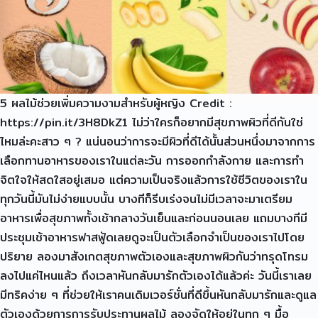
5 ผลไม้ช่วยเพิ่มความงามสำหรับผู้หญิง Credit :
https://pin.it/3H8DkZ1 ไม่ว่าใครก็อยากมีสุขภาพผิวที่ดีกันใช่
ไหมล่ะคะสาว ๆ ? แน่นอนว่าการจะมีผิวที่ดีได้นั้นส่วนหนึ่งมาจากการ
เลือกทานอาหารของเราในแต่ละวัน การออกกำลังกาย และการทำ
จิตใจให้สดใสอยู่เสมอ แต่ความเป็นจริงแล้วการใช้ชีวิตของเราใน
ทุกวันนี้มันไม่ง่ายแบบนั้น บางทีก็รีบเร่งจนไม่มีเวลาจะมาเตรียม
อาหารเพื่อสุขภาพทั้งเช้ากลางวันเย็นและก่อนนอนเลย แถมบางทีมี
ประชุมเช้าอาหารฟาสฟู้ดเลยดูจะเป็นตัวเลือกจำเป็นของเราไปโดย
ปริยาย ลองมาสังเกตสุขภาพตัวเองและสุขภาพผิวกันว่าทรุดโทรม
ลงไปแค่ไหนแล้ว ถึงเวลาหันกลับมารักตัวเองได้แล้วค่ะ วันนี้เราเลย
มีทริคง่าย ๆ ที่ช่วยให้เราคนเดิมเวอร์ชั่นที่ดีขึ้นหันกลับมารักและดูแล
ตัวเองด้วยการการรับประทานผลไม้ ลองจัดให้อยู่ในทุก ๆ มื้อ