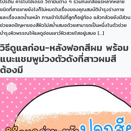
โปรตีน คาร์โบไฮเดรต วิตามินต่าง ๆ รวมทั้งเกลือแร่หลากหลาย
ชนิดที่สาธยายยังไงก็ไม่หมดในเรื่องของคุณสมบัติบำรุงร่างกาย
และเรื่องลดน้ำนหนัก ทานเข้าไปไม่กี่ลูกก็อยู่ท้อง แล้วกล้วยยังมีส่วน
ช่วยลดปัญหาของสีผิวไม่สม่ำเสมอด้วยสามารถเป็นหนึ่งในตัวช่วย
บำรุงผิวพรรณให้แลดูอ่อนเยาว์ผิวสวยใสอยู่เสมอ […]
วิธีดูแลก่อน-หลังฟอกสีผม พร้อม
แนะแชมพูม่วงตัวดังที่สาวผมสี
ต้องมี