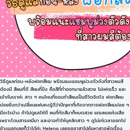
วิธีดูแลก่อน-หลังฟอกสีผม พร้อมแนะแชมพูม่วงตัวดังที่สาวผมสี
ต้องมี สีผมที่ดี สีผมที่ปัง คือสีที่ทำออกมาแล้วสวย ไม่เฟดเร็ว และ
เข้ากับเราค่ะ สาว ๆ คนไหนที่ชอบทำสีผมเป็นชีวิตจิตใจ ฟอกสีผม
บ่อยยิ่งกว่าเปลี่ยนแฟนคงรู้ดีว่าปัญหาที่เกิดจากการฟอกสีผมบ่อย ๆ
มีอะไรบ้าง ถ้าไม่ดูแลให้ดี ผมที่กัดสีมาก็หมดสวย แถมผมแห้งเสีย
เพราะโดนสารเคมีมา และอาจทำให้บุคลิกสาว ๆ ดูไม่เก๋เวลาออกไป
ข้างนอกเลยก็ว่าได้ค่ะ Helena เลยขออาสาไปค้นหาสารพัดเรื่อง