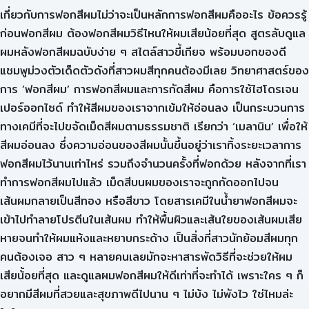
เกี่ยวกับการฟอกสีผมไม่ว่าจะเป็นหลักการฟอกสีผมคืออะไร ข้อควรรู้
ก่อนฟอกสีผม ต้องฟอกสีผมวิธีไหนให้ผมเสียน้อยที่สุด สูตรลับดูแล
ผมหลังฟอกสีผมฉบับง่าย ๆ สไตล์สาวขี้เกียจ พร้อมบอกของดี
แชมพูม่วงตัวเด็ดตัวดังที่สาวผมสีทุกคนต้องมีเลย วิทยาศาสตร์ของ
การ ‘ฟอกสีผม’ การฟอกสีผมและการกัดสีผม คือการใช้ไฮโดรเจน
เปอร์ออกไซด์ ทำให้สีผมของเราจากเข้มให้อ่อนลง เป็นกระบวนการ
ทางเคมีที่จะไปขจัดเม็ดสีผมตามธรรมชาติ เรียกว่า ‘เมลานิน’ เพื่อให้
สีผมอ่อนลง ซึ่งความอ่อนของสีผมนั้นขึ้นอยู่ว่าเราทิ้งระยะเวลาการ
ฟอกสีผมไว้นานเท่าไหร่ รวมถึงจำนวนครั้งที่ฟอกด้วย หลังจากที่เรา
ทำการฟอกสีผมไปแล้ว เม็ดสีบนผมของเราจะถูกกัดออกไปจน
เส้นผมกลายเป็นสีทอง หรือสีขาว โดยสารเคมีในน้ำยาฟอกสีผมจะ
เข้าไปทำลายโปรตีนในเส้นผม ทำให้พื้นผิวและเส้นใยของเส้นผมเสีย
หายจนทำให้ผมแห้งและหยาบกระด้าง เป็นสิ่งที่สาวนักย้อมสีผมทุก
คนต้องเจอ สาว ๆ หลายคนเลยมักจะหาสารพัดวิธีที่จะช่วยให้ผม
เสียน้้อยที่สุด และดูแลผมฟอกสีผมให้ดีเท่าที่จะทำได้ เพราะใคร ๆ ก็
อยากมีสีผมที่สวยและสุขภาพดีไปนาน ๆ ไม่บ้ง ไม่พังไว ใช่ไหมล่ะ