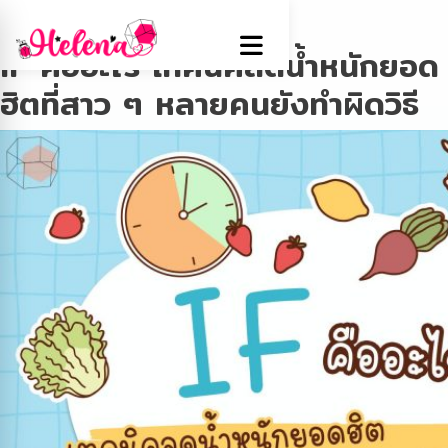
Tag:
IF คือ
IF คืออะไร เทคนิคลดน้ำหนักยอด
ฮิตที่สาว ๆ หลายคนยังทำผิดวิธี