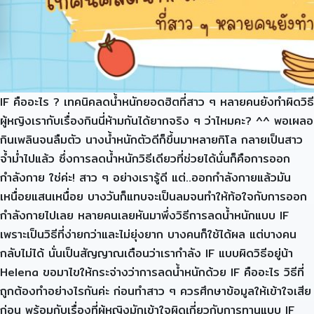
IF คืออะไร ? เทคนิคลดน้ำหนักยอดฮิตที่สาว ๆ หลายคนยังทำผิดวิธี
ผู้หญิงเรากับเรื่องกินนี่ห้ามกันได้ยากจริง ๆ ว่าไหมคะ? ^^ พอเผลอ
กินเพลินจนลืมตัว นางน้ำหนักตัวดีก็ขึ้นมาหลายกิโล กลายเป็นสาว
จ้ำม่ำไปแล้ว ซึ่งการลดน้ำหนักวิธีเดียวที่ช่วยได้นั่นก็คือการออก
กำลังกาย ใช่ค่ะ! สาว ๆ อย่างเรารู้ดี แต่..ออกกำลังกายแล้วมัน
เหนื่อยแสนเหนื่อย บางวันก็แทบจะเป็นลมจนทำให้ท้อใจกับการออก
กำลังกายไปเลย หลายคนเลยหันมาพึ่งวิธีการลดน้ำหนักแบบ IF
เพราะเป็นวิธีที่ง่ายกว่าและไม่ยุ่งยาก บางคนก็ใช้ได้ผล แต่บางคน
กลับไม่ได้ นั่นเป็นสัญญาณเตือนว่าเรากำลัง IF แบบผิดวิธีอยู่น้า
Helena ขอมาไขให้กระจ่างว่าการลดน้ำหนักด้วย IF คืออะไร วิธีที่
ถูกต้องทำอย่างไรกันค่ะ ก่อนทำสาว ๆ ควรศึกษาข้อมูลให้เข้าใจเสีย
ก่อน พร้อมกับเรื่องที่ผู้หญิงมักเข้าใจผิดเกี่ยวกับการทานแบบ IF