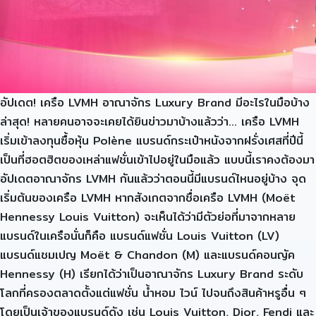
อัปเดต! เครือ LVMH อาณาจักร Luxury Brand มีอะไรในมือบ้าง
ล่าสุด! หลายคนอาจจะเคยได้ยินข่าวมาบ้างแล้วว่า… เครือ LVMH
เริ่มเข้าลงทุนซื้อหุ้น Polène แบรนด์กระเป๋าหนังจากฝรั่งเศสที่ปีนี้
เป็นที่ฮอตฮิตของเหล่าแฟชั่นเข้าไปอยู่ในมือแล้ว แบบนี้เราคงต้องมา
อัปเดตอาณาจักร LVMH กันแล้วว่าตอนนี้มีแบรนด์ไหนอยู่บ้าง จุด
เริ่มต้นของเครือ LVMH หากสังเกตจากชื่อเครือ LVMH (Moët
Hennessy Louis Vuitton) จะเห็นได้ว่ามีตัวย่อที่มาจากหลาย
แบรนด์ในเครือนั่นก็คือ แบรนด์แฟชั่น Louis Vuitton (LV)
แบรนด์แชมเปญ Moët & Chandon (M) และแบรนด์คอนญัค
Hennessy (H) เรียกได้ว่าเป็นอาณาจักร Luxury Brand ระดับ
โลกที่ครองตลาดตั้งแต่แฟชั่น น้ำหอม ไวน์ ไปจนถึงสินค้าหรูอื่น ๆ
โดยเป็นเจ้าของแบรนด์ดัง เช่น Louis Vuitton, Dior, Fendi และ