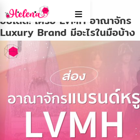
Tag:
LVMH
อัปเดต! เครือ LVMH อาณาจักร
Luxury Brand มีอะไรในมือบ้าง