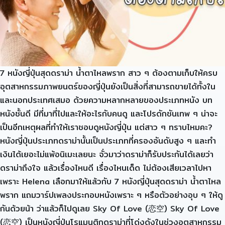
7 หนังญี่ปุ่นสุดดราม่า น้ำตาไหลพราก สาว ๆ ต้องตามเก็บให้ครบ
อุตสาหกรรมภาพยนตร์ของญี่ปุ่นยังเป็นสิ่งที่สามารถขายได้ทั้งใน
และนอกประเทศเสมอ ด้วยความหลากหลายของประเภทหนัง บท
หนังชั้นดี มีที่มาที่ไปและให้อะไรกับคนดู และโปรดักชันเทพ ๆ น่าจะ
เป็นอีกเหตุผลที่ทำให้เราชอบดูหนังญี่ปุ่น แต่สาว ๆ ทราบไหมคะ?
หนังญี่ปุ่นประเภทดราม่านั้นเป็นประเภทที่ครองอันดับสูง ๆ และทำ
เงินได้เยอะไม่แพ้อนิเมะเลยนะ จั่วมาว่าดราม่าก็รับประกันได้เลยว่า
ดราม่าถึงใจ แล้วเรื่องไหนดี เรื่องไหนเด็ด ไม่ต้องเสียเวลาไปหา
เพราะ Helena เลือกมาให้แล้วกับ 7 หนังญี่ปุ่นสุดดราม่า น้ำตาไหล
พราก แถมวาร์ปเพลงประกอบหนังเพราะ ๆ หรือตัวอย่างอุบ ๆ ให้ดู
กันด้วยน้า ว่าแล้วก็ไปดูเลย Sky Of Love (恋空) Sky Of Love
(恋空) เป็นหนังญี่ปุ่นโรแมนติกดราม่าที่โด่งดังในช่วงอุตสาหกรรม