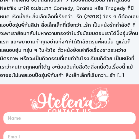
Netflix มาให้ จะประเภท Comedy, Drama หรือ Tragedy ก็มี
หมด เริดมั้ยล่ะ สิ่งเล็กเล็กที่เรียกว่า…รัก (2010) ใคร ๆ ก็ต้องเคย
แอบปิ๊งรุ่นพี่กันสิน่า สิ่งเล็กเล็กที่เรียกว่า…รัก เป็นหนังรักกำลังดี ที่
จะพาเราย้อนกลับไปหาความทรงจำในวัยมัธยมตอนเราได้ปิ๊งรุ่นพี่คน
แรก และพยายามทำทุกอย่างที่จะให้ได้ใกล้ชิดรุ่นพี่คนนั้น ดูแล้วก็
แสนอบอุ่น กรุ่น ๆ ในหัวใจ ตัวหนังยังเล่าถึงเรื่องราวระหว่าง
มิตรภาพ หรือจะเป็นกิจกรรมที่เคยทำในโรงเรียนก็ด้วย เป็นหนังที่
เราว่าคนไทยทุกคนที่ได้ดู จะต้องอินกับสิ่งใดสิ่งหนึ่งในเรื่องนี้ แม้
อาจจะไม่เคยแอบปิ๊งรุ่นพี่กับเค้า สิ่งเล็กเล็กที่เรียกว่า…รัก […]
CONTACT US