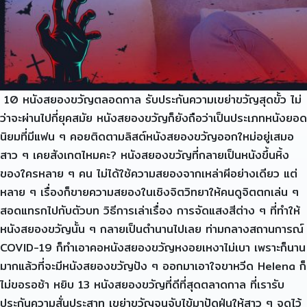
10 หนังสยองขวัญตลอดกาล รับประกันความเขย่าขวัญสุดขั้ว ไม่
ว่าจะผ่านไปกี่ยุคสมัย หนังสยองขวัญก็ยังถือว่าเป็นประเภทหนังยอด
นิยมที่มีแฟน ๆ คอยติดตามลิสต์หนังสยองขวัญออกใหม่อยู่เสมอ
สาว ๆ เคยสังเกตไหมคะ? หนังสยองขวัญที่กลายเป็นหนังขึ้นหิ้ง
ของใครหลาย ๆ คน ไม่ได้ใช้ความสยองจากเหล่าผีอย่างเดียว แต่
หลาย ๆ เรื่องก็ขายความสยองในเชิงจิตวิทยาให้คนดูจิตตกเล่น ๆ
สอดแทรกไปกับตัวบท วิธีการเล่าเรื่อง การจัดแสงสีต่าง ๆ ที่ทำให้
หนังสยองขวัญนั้น ๆ กลายเป็นตำนานไปเลย ท่ามกลางสถานการณ์
COVID-19 ก็ทำเอาคอหนังสยองขวัญหงอยเหงาไม่เบา เพราะก็นาน
มากแล้วที่จะมีหนังสยองขวัญปัง ๆ ออกมาเอาใจขาหวีด Helena ก็
ไม่ขอรอช้า หยิบ 13 หนังสยองขวัญที่ดีที่สุดตลาดกาล ที่เรารับ
ประกันความสั่นประสาท เขย่าขวัญจนจับไข้มาปัดฝุ่นให้สาว ๆ จดไว้