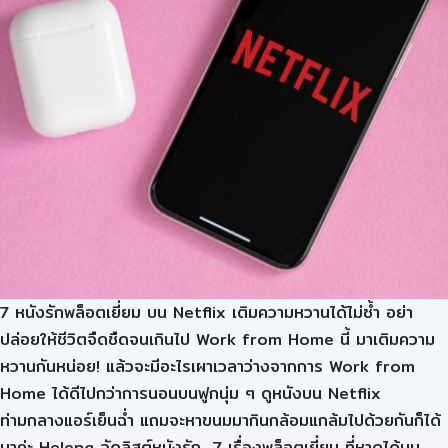
7 หนังรักพล็อตเยี่ยม บน Netflix เติมความหวานได้ไม่ซ้ำ อย่า
ปล่อยให้ชีวิตจืดชืดจนเกินไป Work from Home นี้ มาเติมความ
หวานกันหน่อย! แล้วจะมีอะไรเผาเวลาว่างจากการ Work from
Home ได้ดีไปกว่าการนอนบนฟูกนุ่ม ๆ ดูหนังบน Netflix
ท่ามกลางแอร์เย็นฉ่ำ แถมจะหาขนมมากินกล้อมแกล้มไปด้วยกันก็ได้
มาค่ะ Helena จัดลิสต์หนังรัก 7 เรื่องพล็อตเยี่ยม ที่หาดูได้บน