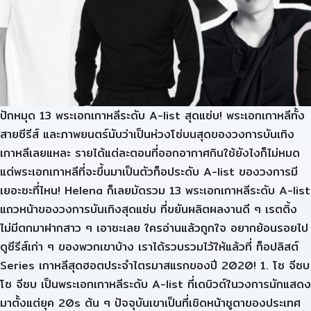
ปักหมุด 13 พระเอกเกาหลีระดับ A-list สุดแซ่บ! พระเอกเกาหลีทั้ง
สายซีรีส์ และภาพยนตร์นับว่าเป็นห่วงโซ่บนสุดของวงการบันเทิง
เกาหลีเลยแหละ รายได้แต่ละตอนที่ออกอากาศกินใช้ยังไงก็ไม่หมด
แต่พระเอกเกาหลีที่จะขึ้นมาเป็นตัวท็อประดับ A-list ของวงการมี
เยอะซะที่ไหน! Helena ก็เลยมัดรวม 13 พระเอกเกาหลีระดับ A-list
แถวหน้าของวงการบันเทิงสุดแซ่บ ที่ขยันผลิตผลงานดี ๆ เรตติ้ง
ไม่มีตกมาฝากสาว ๆ เอาซะเลย ใครอ่านแล้วถูกใจ อยากย้อนรอยไป
ดูซีรีส์เก่า ๆ ของพวกเขาบ้าง เราได้รวบรวมไว้ให้แล้วที่ ท็อปลิสต์
Series เกาหลีสุดฮอตประจำไตรมาสแรกของปี 2020! 1. โซ จีซบ
โซ จีซบ เป็นพระเอกเกาหลีระดับ A-list ที่เดบิวต์ในวงการนักแสดง
มาตั้งแต่ยุค 20s ต้น ๆ ปัจจุบันเขาเป็นที่เชิดหน้าชูตาของประเทศ