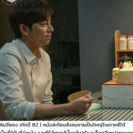
คิมจียอง เกิดปี 82 | หนังสะท้อนสังคมชายเป็นใหญ่ในเกาหลีใต้
เป็นที่รู้กันดีว่าหนัง และซีรีส์เกาหลีนั้นขยันสร้างพล็อตฉีกแปลกแหวก