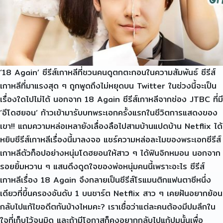
‘18 Again’ ซีรีส์เกาหลีที่ชวนคนดูตกตะกอนในความสัมพันธ์ ซีรีส์
เกาหลีที่มาแรงสุด ๆ ถูกพูดถึงไม่หยุดบน Twitter ในช่วงนี้จะเป็น
เรื่องใดไปไม่ได้ นอกจาก 18 Again ซีรีส์เกาหลีจากช่อง JTBC ที่มี
‘อีโดฮยอน’ ก้าวเข้ามารับบทพระเอกครั้งแรกในชีวิตการแสดงของ
เขา!! แถมความหล่อเหลายังเลื่องลือไปสามบ้านแปดบ้าน Netflix ได้
หยิบซีรีส์เกาหลีเรื่องนี้มาลงจอ แชร์ความหล่อละไมของพระเอกซีรีส์
เกาหลีตัวท็อปอย่างหนุ่มโดฮยอนให้สาว ๆ ได้ฟินจิกหมอน นอกจาก
รอยยิ้มหวาน ๆ แสนดึงดูดใจของพ่อหนุ่มคนนี้เพราะอะไร ซีรีส์
เกาหลีเรื่อง 18 Again จึงกลายเป็นซีรีส์โรแมนติกแฟนตาซีหนึ่ง
เดียวที่ขึ้นครองอันดับ 1 บนชาร์ต Netflix สาว ๆ เคยฝันอยากย้อน
กลับไปแก้ไขอดีตกันบ้างไหมคะ? เราเชื่อว่าแต่ละคนต้องมีปมลึกใน
ใจที่เก็บไว้จนมิด และถ้ามีโอกาสก็คงอยากกลับไปแก้ปมนั้นเพื่อ