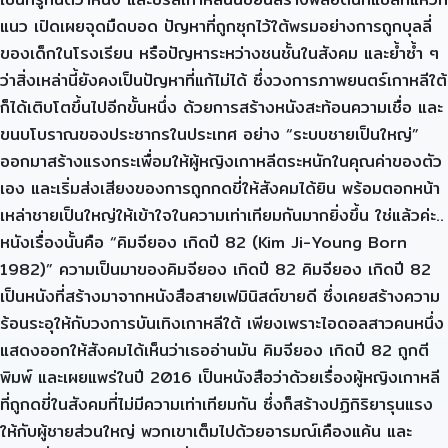
แนว เปิดเผยจุดมืดบอด ปัญหาที่ถูกซุกไว้ใต้พรมอย่างการถูกบุลลี่
ของเด็กในโรงเรียน หรือปัญหาระหว่างชนชั้นในสังคม และย้ำซ้ำ ๆ
ว่าสิ่งเหล่านี้ยังคงเป็นปัญหาที่แก้ไม่ได้ ซึ่งวงการภาพยนตร์เกาหลีใต้
ก็ได้เติบโตขึ้นไปอีกขั้นหนึ่ง ด้วยการสร้างหนังสะท้อนความเชื่อ และ
ขนบโบราณของประชากรในประเทศ อย่าง “ระบบชายเป็นใหญ่”
ออกมาสร้างแรงกระเพื่อมให้ผู้หญิงเกาหลีตระหนักในคุณค่าของตัว
เอง และเริ่มส่งเสียงของการถูกกดขี่ให้สังคมได้ยิน พร้อมตอกหน้า
เหล่าชายเป็นใหญ่ให้เข้าใจในความเท่าเทียมกันมากยิ่งขึ้น ใช่แล้วค่ะ..
หนังเรื่องนั้นคือ “คิมจียอง เกิดปี 82 (Kim Ji-Young Born
1982)” ความเป็นมาของคิมจียอง เกิดปี 82 คิมจียอง เกิดปี 82
เป็นหนังที่สร้างมาจากหนังสือสายเฟมินิสต์ขายดี ซึ่งเคยสร้างความ
ร้อนระอุให้กับวงการบันเทิงเกาหลีใต้ เพียงเพราะไอดอลสาวคนหนึ่ง
แสดงออกให้สังคมได้เห็นว่าเธออ่านมัน คิมจียอง เกิดปี 82 ถูกตี
พิมพ์ และเผยแพร่ในปี 2016 เป็นหนังสือว่าด้วยเรื่องผู้หญิงเกาหลี
ที่ถูกดขี่ในสังคมที่ไม่มีความเท่าเทียมกัน ซึ่งก็สร้างปฏิกิริยารุนแรง
ให้กับผู้ชายส่วนใหญ่ พวกเขาเต็มไปด้วยอารมณ์เคืองแค้น และ