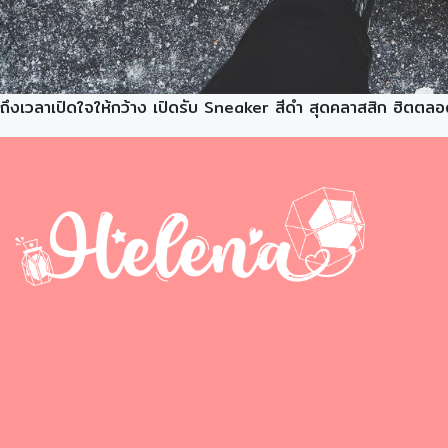
ถึงเวลาเปิดใจให้กว้าง เปิดรับ Sneaker สีดำ สุดคลาสสิก ฮิตตล