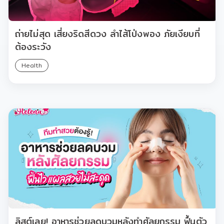
ถ่ายไม่สุด เสี่ยงริดสีดวง ลำไส้โป่งพอง ภัยเงียบที่
ต้องระวัง
Health
ลิสต์เลย! อาหารช่วยลดบวมหลังทำศัลยกรรม ฟื้นตัว