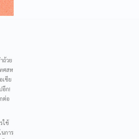
ำถ้วย
ะเทศสห
อเชีย
ปอีก!
กต่อ
รใช้
่ในการ