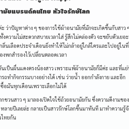
ามัยแบรนด์คนไทย หัวใจรักษ์โลก
ะ ว่าปัญหาต่าง ๆ ของการใช้ผ้าอนามัยที่มักจะเกิดขึ้นกับสาว ๆ
ความไม่สะดวกสบายเวลาใส่ รู้สึกไม่คล่องตัว จะขยับตัวเยอะก
บกลิ่นเลือดประจำเดือนยิ่งทำให้ไม่กล้าอยู่ใกล้ใครและไปอยู่ในที
้องพกสำรองไว้เปลี่ยนตลอดเวลา
ันเป็นผื่นแดงตรงน้องสาว เพราะแพ้ผ้าอนามัยก็มีค่ะ และที่แย่ที
ารถทำกิจกรรมบางอย่างได้ เช่น ว่ายน้ำ ออกกำลังกาย และอีก
ซื้อมันทุกเดือนเพราะเลือกไม่ได้
กชวนสาว ๆ มาลองเปิดใจใช้ถ้วยอนามัยกัน ซึ่งความดีงามของ
 หลายปีเลยล่ะ กลายเป็นสาวรักษ์โลกขึ้นมาทันที มาทำความรู้จั
นไทยกัน