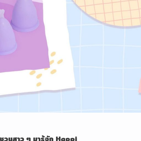
ชวนสาว ๆ มารู้จัก Happi