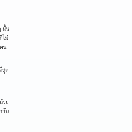
 นั้น
็ไม่
่คน
่สุด
ถ้วย
กกับ