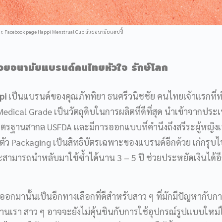
r. Facebook page Happi Menstrual Cup ถ้วยอนามัยแฮปปี้
้วยอนามัย
แบรนด์คนไทยหัวใจ
รักษ์โลก
pi
เป็นแบรนด์ของคุณภัททิยา ธนศรีวนิชชัย คนไทยเจ้าแรกที่ท
edical Grade เป็นวัตถุดิบในการผลิตที่ดีที่สุด นำเข้าจากปร
ตรฐานสากล USFDA และมีการออกแบบที่คำนึงถึงสรีระผู้หญิงเ
่งตัว Packaging เป็นสิทธิบัตรเฉพาะของแบรนด์อีกด้วย เก๋กรุบไ
าะสามารถนำหลับมาใช้ซ้ำได้นาน 3 – 5 ปี ช่วยประหยัดเงินได้อี
อกมานั้นเป็นอีกทางเลือกที่ดีสำหรับสาว ๆ ที่มักมีปัญหากับกา
นเรา สาว ๆ อาจจะยังไม่คุ้นชินกับการใช้อุปกรณ์รูปแบบใหม