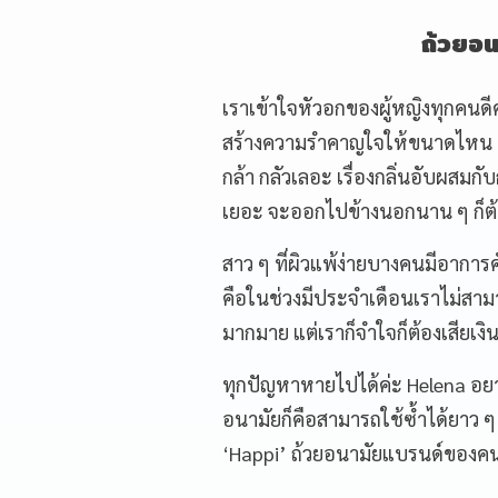
ถ้วยอน
เราเข้าใจหัวอกของผู้หญิงทุกคนดีค่
สร้างความรำคาญใจให้ขนาดไหน ทั้ง
กล้า กลัวเลอะ เรื่องกลิ่นอับผสมกั
เยอะ จะออกไปข้างนอกนาน ๆ ก็ต
สาว ๆ ที่ผิวแพ้ง่ายบางคนมีอาการค
คือในช่วงมีประจำเดือนเราไม่สาม
มากมาย แต่เราก็จำใจก็ต้องเสียเงิน
ทุกปัญหาหายไปได้ค่ะ Helena อยา
อนามัยก็คือสามารถใช้ซ้ำได้ยาว ๆ
‘Happi’ ถ้วยอนามัยแบรนด์ของค