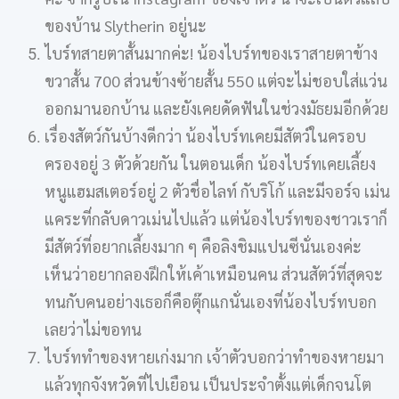
ของบ้าน Slytherin อยู่นะ
ไบร์ทสายตาสั้นมากค่ะ! น้องไบร์ทของเราสายตาข้าง
ขวาสั้น 700 ส่วนข้างซ้ายสั้น 550 แต่จะไม่ชอบใส่แว่น
ออกมานอกบ้าน และยังเคยดัดฟันในช่วงมัธยมอีกด้วย
เรื่องสัตว์กันบ้างดีกว่า น้องไบร์ทเคยมีสัตว์ในครอบ
ครองอยู่ 3 ตัวด้วยกัน ในตอนเด็ก น้องไบร์ทเคยเลี้ยง
หนูแฮมสเตอร์อยู่ 2 ตัวชื่อไลท์ กับริโก้ และมีจอร์จ เม่น
แคระที่กลับดาวเม่นไปแล้ว แต่น้องไบร์ทของชาวเราก็
มีสัตว์ที่อยากเลี้ยงมาก ๆ คือลิงชิมแปนซีนั่นเองค่ะ
เห็นว่าอยากลองฝึกให้เค้าเหมือนคน ส่วนสัตว์ที่สุดจะ
ทนกับคนอย่างเธอก็คือตุ๊กแกนั่นเองที่น้องไบร์ทบอก
เลยว่าไม่ขอทน
ไบร์ททำของหายเก่งมาก เจ้าตัวบอกว่าทำของหายมา
แล้วทุกจังหวัดที่ไปเยือน เป็นประจำตั้งแต่เด็กจนโต