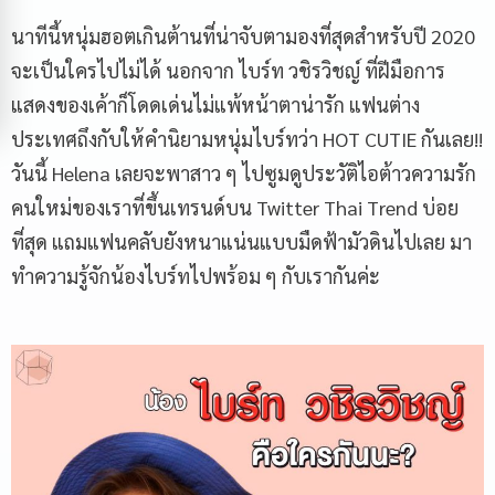
นาทีนี้หนุ่มฮอตเกินต้านที่น่าจับตามองที่สุดสำหรับปี 2020
จะเป็นใครไปไม่ได้ นอกจาก ไบร์ท วชิรวิชญ์ ที่ฝีมือการ
แสดงของเค้าก็โดดเด่นไม่แพ้หน้าตาน่ารัก แฟนต่าง
ประเทศถึงกับให้คำนิยามหนุ่มไบร์ทว่า HOT CUTIE กันเลย!!
วันนี้ Helena เลยจะพาสาว ๆ ไปซูมดูประวัติไอต้าวความรัก
คนใหม่ของเราที่ขึ้นเทรนด์บน Twitter Thai Trend บ่อย
ที่สุด แถมแฟนคลับยังหนาแน่นแบบมืดฟ้ามัวดินไปเลย มา
ทำความรู้จักน้องไบร์ทไปพร้อม ๆ กับเรากันค่ะ