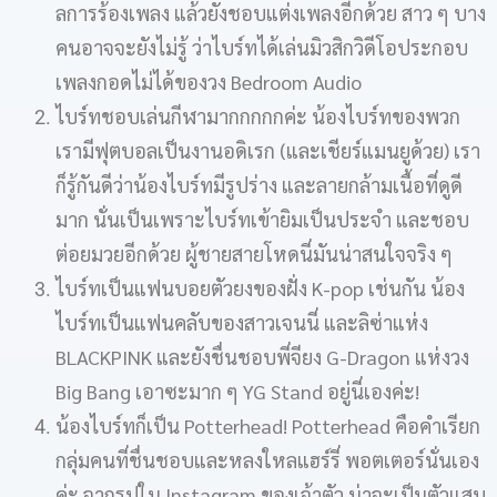
ลการร้องเพลง แล้วยังชอบแต่งเพลงอีกด้วย สาว ๆ บาง
คนอาจจะยังไม่รู้ ว่าไบร์ทได้เล่นมิวสิกวิดีโอประกอบ
เพลงกอดไม่ได้ของวง Bedroom Audio
ไบร์ทชอบเล่นกีฬามากกกกกค่ะ น้องไบร์ทของพวก
เรามีฟุตบอลเป็นงานอดิเรก (และเชียร์แมนยูด้วย) เรา
ก็รู้กันดีว่าน้องไบร์ทมีรูปร่าง และลายกล้ามเนื้อที่ดูดี
มาก นั่นเป็นเพราะไบร์ทเข้ายิมเป็นประจำ และชอบ
ต่อยมวยอีกด้วย ผู้ชายสายโหดนี่มันน่าสนใจจริง ๆ
ไบร์ทเป็นแฟนบอยตัวยงของฝั่ง K-pop เช่นกัน น้อง
ไบร์ทเป็นแฟนคลับของสาวเจนนี่ และลิซ่าแห่ง
BLACKPINK และยังชื่นชอบพี่จียง G-Dragon แห่งวง
Big Bang เอาซะมาก ๆ YG Stand อยู่นี่เองค่ะ!
น้องไบร์ทก็เป็น Potterhead! Potterhead คือคำเรียก
กลุ่มคนที่ชื่นชอบและหลงใหลแฮร์รี่ พอตเตอร์นั่นเอง
ค่ะ จากรูปใน Instagram ของเจ้าตัว น่าจะเป็นตัวแสบ