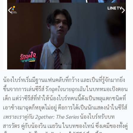
น้องไบร์ทเริ่มมีฐานแฟนคลับที่กว้าง และเป็นที่รู้จักมากยิ่ง
ขึ้นจากการเล่นซีรีส์ รั
กฉุดใจนายฉุกเฉิน
ในบทหมอเป้งตอน
เด็ก แต่ว่าซีรีส์ที่ทำให้น้องไบร์ทคนนี้ดังเป็นพลุแตกชนิดที่
เอาช้างมาฉุดก็หยุดไม่อยู่ คือการได้เป็นนักแสดงนำในซีรีส์
เพราะเราคู่กัน
2gether: The Series
น้องไบร์ทรับบท
สารวัตร คู่กับน้องวิน เมธวิน ในบทของไทน์ ซึ่งเคมีของทั้งคู่