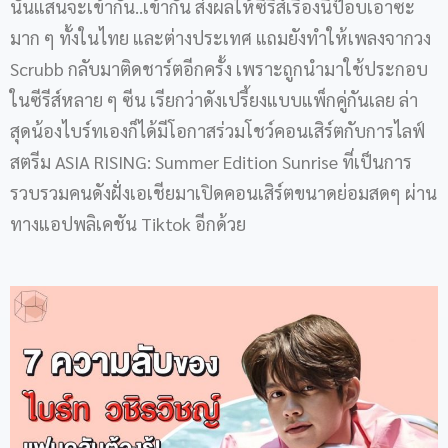
นั้นแสนจะเข้ากั๊น..เข้ากัน ส่งผลให้ซีรีส์เรื่องนี้ป๊อบเอาซะ
มาก ๆ ทั้งในไทย และต่างประเทศ แถมยังทำให้เพลงจากวง
Scrubb กลับมาติดชาร์ตอีกครั้ง เพราะถูกนำมาใช้ประกอบ
ในซีรีส์หลาย ๆ ซีน เรียกว่าดังเปรี้ยงแบบแพ็กคู่กันเลย ล่า
สุดน้องไบร์ทเองก็ได้มีโอกาสร่วมโชว์คอนเสิร์ตกับการไลฟ์
สตรีม ASIA RISING: Summer Edition Sunrise ที่เป็นการ
รวบรวมคนดังฝั่งเอเชียมาเปิดคอนเสิร์ตขนาดย่อมสดๆ ผ่าน
ทางแอปพลิเคชัน Tiktok อีกด้วย