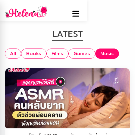
LATEST
All
Books
Films
Games
Music