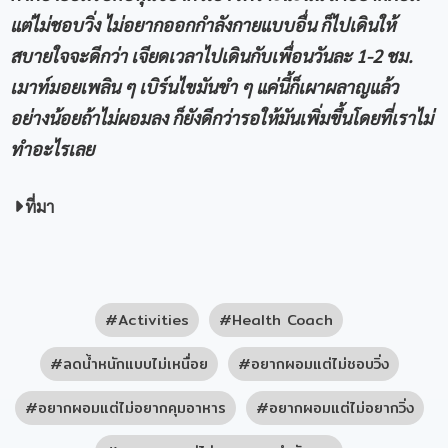
แต่ไม่ชอบวิ่ง ไม่อยากออกกำลังกายแบบอื่น ก็ไปเดินให้
สบายใจจะดีกว่า เจียดเวลาไปเดินกับเพื่อนวันละ
1-2
ชม
.
เมาท์มอยเพลิน ๆ เบิร์นไขมันขำ ๆ แค่นี้ก็เผาผลาญแล้ว
อย่างน้อยถ้าไม่ผอมลง ก็ยังดีกว่ารอให้มันเพิ่มขึ้นโดยที่เราไม่
ทำอะไรเลย
ที่มา
Activities
Health Coach
ลดน้ำหนักแบบไม่เหนื่อย
อยากผอมแต่ไม่ชอบวิ่ง
อยากผอมแต่ไม่อยากคุมอาหาร
อยากผอมแต่ไม่อยากวิ่ง