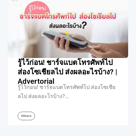
รู้ไว้ก่อน! ชาร์จแบตโทรศัพท์ไป
ส่องโซเชียลไป ส่งผลอะไรบ้าง? |
Advertorial
รู้ไว้ก่อน! ชาร์จแบตโทรศัพท์ไป ส่องโซเชีย
ลไป ส่งผลอะไรบ้าง?…
Others