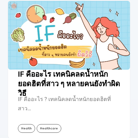
IF คืออะไร เทคนิคลดน้ำหนัก
ยอดฮิตที่สาว ๆ หลายคนยังทำผิด
วิธี
IF คืออะไร ? เทคนิคลดน้ำหนักยอดฮิตที่
สาว…
Health
Healthcare