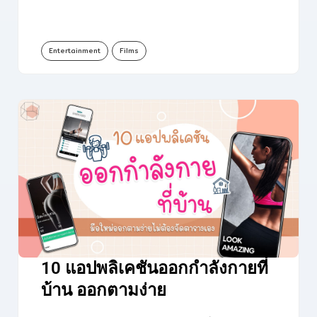
Entertainment
Films
10 แอปพลิเคชันออกกำลังกายที่
บ้าน ออกตามง่าย