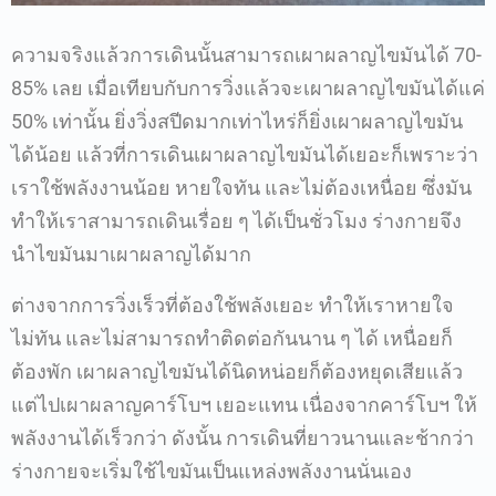
ความจริงแล้วการเดินนั้นสามารถเผาผลาญไขมันได้ 70-
85% เลย เมื่อเทียบกับการวิ่งแล้วจะเผาผลาญไขมันได้แค่
50% เท่านั้น ยิ่งวิ่งสปีดมากเท่าไหร่ก็ยิ่งเผาผลาญไขมัน
ได้น้อย แล้วที่การเดินเผาผลาญไขมันได้เยอะก็เพราะว่า
เราใช้พลังงานน้อย หายใจทัน และไม่ต้องเหนื่อย ซึ่งมัน
ทำให้เราสามารถเดินเรื่อย ๆ ได้เป็นชั่วโมง ร่างกายจึง
นำไขมันมาเผาผลาญได้มาก
ต่างจากการวิ่งเร็วที่ต้องใช้พลังเยอะ ทำให้เราหายใจ
ไม่ทัน และไม่สามารถทำติดต่อกันนาน ๆ ได้ เหนื่อยก็
ต้องพัก เผาผลาญไขมันได้นิดหน่อยก็ต้องหยุดเสียแล้ว
แต่ไปเผาผลาญคาร์โบฯ เยอะแทน เนื่องจากคาร์โบฯ ให้
พลังงานได้เร็วกว่า ดังนั้น การเดินที่ยาวนานและช้ากว่า
ร่างกายจะเริ่มใช้ไขมันเป็นแหล่งพลังงานนั่นเอง