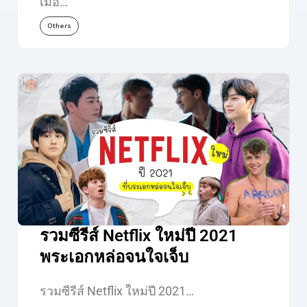
เมื่อ…
Others
รวมซีรีส์ Netflix ใหม่ปี 2021
พระเอกหล่อจนใจเจ็บ
รวมซีรีส์ Netflix ใหม่ปี 2021…