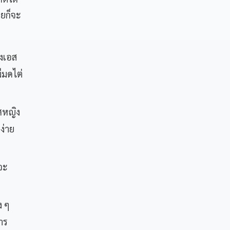
ายก็จะ
างเอส
ีมดไต่
ศหญิง
ง่าย
จะ
ง ๆ
าร