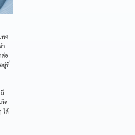
นเพศ
จำ
กต่อ
ู่ที่
ี
ด
มี
กิด
 ได้