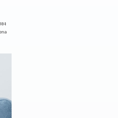
ทอง
lena