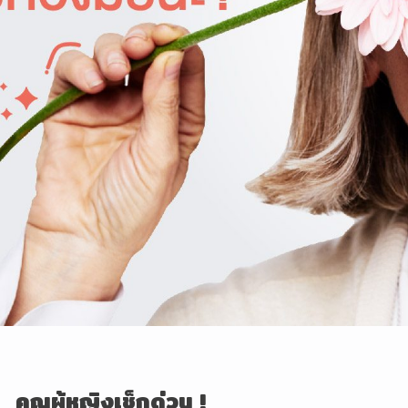
คุณผู้หญิงเช็กด่วน !