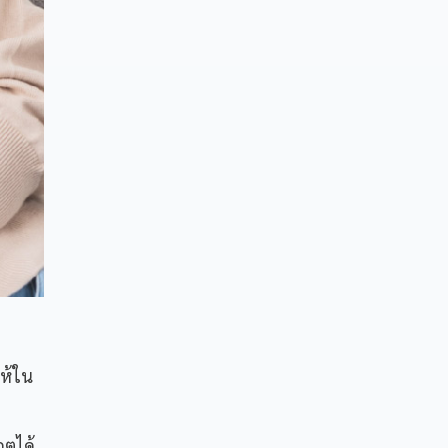
ให้ใน
กตได้