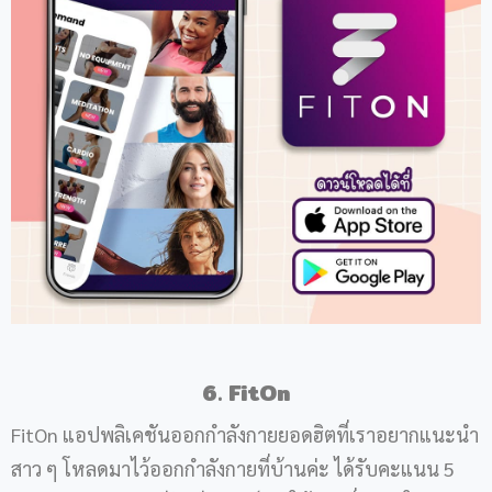
6. FitOn
FitOn แอปพลิเคชันออกกำลังกายยอดฮิตที่เราอยากแนะนำ
สาว ๆ โหลดมาไว้ออกกำลังกายที่บ้านค่ะ ได้รับคะแนน 5