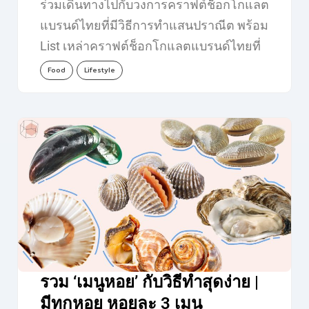
ร่วมเดินทางไปกับวงการคราฟต์ช็อกโกแลต
แบรนด์ไทยที่มีวิธีการทำแสนปราณีต พร้อม
List เหล่าคราฟต์ช็อกโกแลตแบรนด์ไทยที่
รังสรรค์ออกมาแบบ…
Food
Lifestyle
รวม ‘เมนูหอย’ กับวิธีทำสุดง่าย |
มีทุกหอย หอยละ 3 เมนู