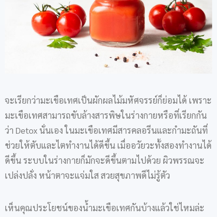
จะเรียกว่ามะเขือเทศเป็นผักผลไม้มหัศจรรย์ก็ย่อมได้ เพราะ
มะเขือเทศสามารถขับล้างสารพิษในร่างกายหรือที่เรียกกัน
ว่า Detox นั่นเอง ในมะเขือเทศมีสารคลอรีนและกำมะถันที่
ช่วยให้ตับและไตทำงานได้ดีขึ้น เมื่ออวัยวะทั้งสองทำงานได้
ดีขึ้น ระบบในร่างกายก็มักจะดีขึ้นตามไปด้วย ผิวพรรณจะ
เปล่งปลั่ง หน้าตาจะแจ่มใส สวยสุขภาพดีไม่รู้ตัว
เห็นคุณประโยชน์ของน้ำมะเขือเทศกันบ้างแล้วใช่ไหมล่ะ