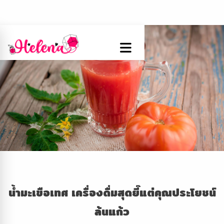
น้ำมะเขือเทศ เครื่องดื่มสุดยี๊แต่คุณประโยชน์
ล้นแก้ว