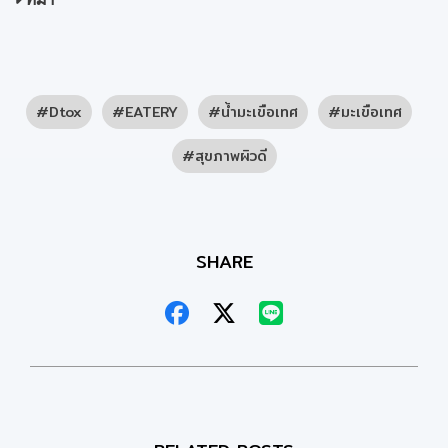
Dtox
EATERY
น้ำมะเขือเทศ
มะเขือเทศ
สุขภาพผิวดี
SHARE