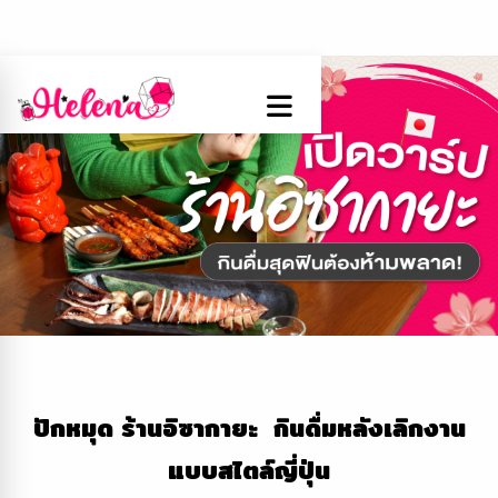
ปักหมุด ร้านอิซากายะ กินดื่มหลังเลิกงาน
แบบสไตล์ญี่ปุ่น