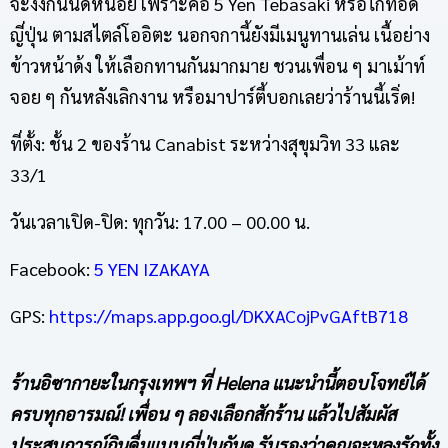
จะงงกันนิดหน่อย เพราะคือ 5 Yen Tebasaki หรือไก่ทอด
ญี่ปุ่น ตามสไตล์โออิตะ นอกจกานี้ยังมีเมนูทานเล่น เนื้อย่าง
ข้าวหน้าด้ง ให้เลือกทานกันมากมาย ชวนเพื่อน ๆ มาเม้าท์
จอย ๆ กันหลังเลิกงาน หรือมาปาร์ตี้บอกเลยว่าร้านนี้เริ่ด!
ที่ตั้ง: ชั้น 2 ของร้าน Canabist ระหว่างสุขุมวิท 33 และ
33/1
วันเวลาเปิด-ปิด: ทุกวัน: 17.00 – 00.00 น.
Facebook:
5 YEN IZAKAYA
GPS:
https://maps.app.goo.gl/DKXACojPvGAftB718
ร้านอิซากายะในกรุงเทพฯ ที่
Helena
แนะนำนี้ตอบโจทย์ได้
ครบทุกอารมณ์! เพื่อน ๆ ลองเลือกสักร้าน แล้วไปสัมผัส
ประสบการณ์กินดื่มแบบญี่ปุ่นกันดู รับรองว่าคุณจะหลงรักทั้ง