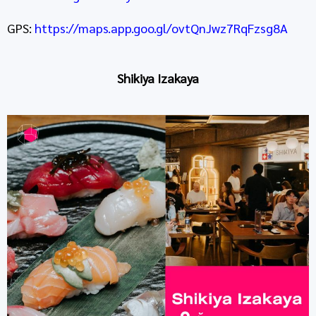
GPS:
https://maps.app.goo.gl/ovtQnJwz7RqFzsg8A
Shikiya Izakaya