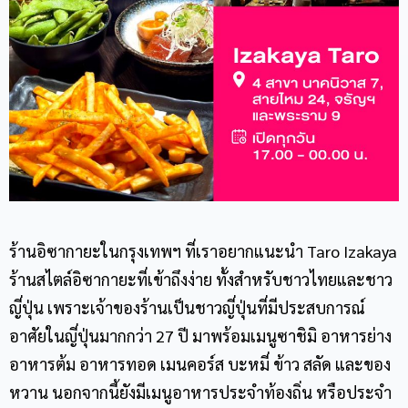
ร้านอิซากายะในกรุงเทพฯ ที่เราอยากแนะนำ Taro Izakaya
ร้านสไตล์อิซากายะที่เข้าถึงง่าย ทั้งสำหรับชาวไทยและชาว
ญี่ปุ่น เพราะเจ้าของร้านเป็นชาวญี่ปุ่นที่มีประสบการณ์
อาศัยในญี่ปุ่นมากกว่า 27 ปี มาพร้อมเมนูซาชิมิ อาหารย่าง
อาหารต้ม อาหารทอด เมนคอร์ส บะหมี่ ข้าว สลัด และของ
หวาน นอกจากนี้ยังมีเมนูอาหารประจำท้องถิ่น หรือประจำ