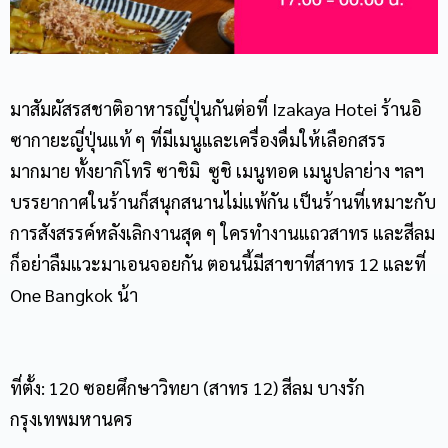
มาสัมผัสรสชาติอาหารญี่ปุ่นกันต่อที่ Izakaya Hotei ร้านอิ
ซากายะญี่ปุ่นแท้ ๆ ที่มีเมนูและเครื่องดื่มให้เลือกสรร
มากมาย ทั้งยากิโทริ ซาชิมิ ซูชิ เมนูทอด เมนูปลาย่าง ฯลฯ
บรรยากาศในร้านก็สนุกสนานไม่แพ้กัน เป็นร้านที่เหมาะกับ
การสังสรรค์หลังเลิกงานสุด ๆ ใครทำงานแถวสาทร และสีลม
ก็อย่าลืมแวะมาเอนจอยกัน ตอนนี้มีสาขาที่สาทร 12 และที่
One Bangkok น้า
ที่ตั้ง: 120 ซอยศึกษาวิทยา (สาทร 12) สีลม บางรัก
กรุงเทพมหานคร