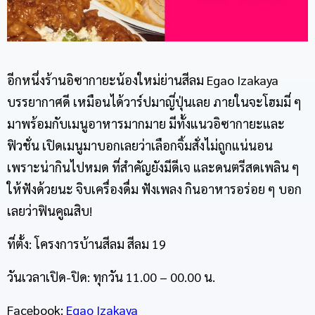
อีกหนึ่งร้านอิซากายะน้องใหม่ย่านสีลม Egao Izakaya
บรรยากาศดี เหมือนได้วาร์ปมาญี่ปุ่นเลย ภายในจะโฮมมี่ ๆ
มาพร้อมกับเมนูอาหารมากมาย มีทั้งแนวอิซากายะและ
ฟิวชั่น เปิดเมนูมาบอกเลยว่าเลือกจิ้มสั่งไม่ถูกแน่นอน
เพราะน่ากินไปหมด ที่สำคัญยังมีดีเจ และดนตรีสดเพลิน ๆ
ให้ฟังด้วยนะ จิบเครื่องดื่ม ฟังเพลง กินอาหารอร่อย ๆ บอก
เลยว่าฟินคูณสิบ!
ที่ตั้ง: โครงการบ้านสีลม สีลม 19
วันเวลาเปิด-ปิด: ทุกวัน 11.00 – 00.00 น.
Facebook:
Egao Izakaya