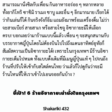
สามารถมานั่งชิลกับเพื่อน กินอาหารอร่อย ๆ หลากหลาย
ทั้งยากิโทริ ซาชิมิ ราเมง ชาบู และอื่น ๆ อีกมากมาย เรียกได้
ว่ากินเล่นก็ได้ กินจริงจังก็อิ่ม แถมยังมาพร้อมเครื่องดื่ม ไม่ว่า
จะสายเบียร์ สายสาเก หรือสายโชจู อิซากายะมีให้เลือก
ครบ! บอกเลยว่ามาร้านแบบนี้แล้ว เพื่อน ๆ จะสนุกสนานกับ
บรรยากาศญี่ปุ่นโดยไม่ต้องบินไปไปถึงแดนอาทิตย์อุทัยก็
สัมผัสความเป็นอิซากายะได้! เพราะในกรุงเทพฯ มีร้านอิซา
กายะเต็มไปหมด ทั้งแบบดั้งเดิมที่มีเมนูญี่ปุ่นแท้ ๆ ไปจนถึง
ร้านที่ปรับให้เข้ากับสไตล์คนไทย ว่าแล้วก็ไปดูกันว่าจะมี
ร้านไหนที่ให้เราเข้าไปเอนจอยกันบ้าง ?
ชี้เป้า!
6
ร้านอิซากายะน่านั่งในกรุงเทพฯ
Shakariki 432