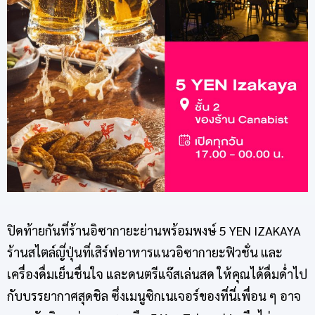
ปิดท้ายกันที่ร้านอิซากายะย่านพร้อมพงษ์ 5 YEN IZAKAYA
ร้านสไตล์ญี่ปุ่นที่เสิร์ฟอาหารแนวอิซากายะฟิวชั่น และ
เครื่องดื่มเย็นชื่นใจ และดนตรีแจ๊สเล่นสด ให้คุณได้ดื่มด่ำไป
กับบรรยากาศสุดชิล ซึ่งเมนูซิกเนเจอร์ของที่นี่เพื่อน ๆ อาจ