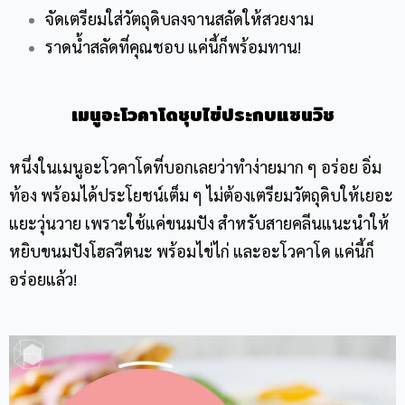
จัดเตรียมใส่วัตถุดิบลงจานสลัดให้สวยงาม
ราดน้ำสลัดที่คุณชอบ แค่นี้ก็พร้อมทาน!
เมนูอะโวคาโดชุบไข่ประกบแซนวิช
หนึ่งในเมนูอะโวคาโดที่บอกเลยว่าทำง่ายมาก ๆ อร่อย อิ่ม
ท้อง พร้อมได้ประโยชน์เต็ม ๆ ไม่ต้องเตรียมวัตถุดิบให้เยอะ
แยะวุ่นวาย เพราะใช้แค่ขนมปัง สำหรับสายคลีนแนะนำให้
หยิบขนมปังโฮลวีตนะ พร้อมไข่ไก่ และอะโวคาโด แค่นี้ก็
อร่อยแล้ว!