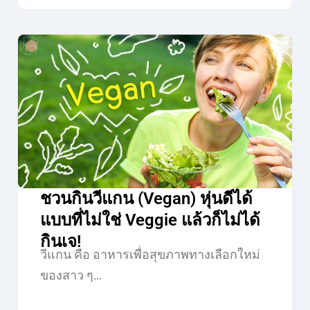
ชวนกินวีแกน (Vegan) หุ่นดีได้
แบบที่ไม่ใช่ Veggie แล้วก็ไม่ได้
กินเจ!
วีแกน คือ อาหารเพื่อสุขภาพทางเลือกใหม่
ของสาว ๆ…