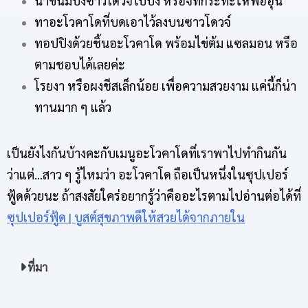
นำขนมปังซาวโดวจ์ไปปิ้ง หรือจี่ที่กระทะให้พออุ่น
ทาอะโวคาโดที่บดเอาไว้ลงบนซาวโดวจ์
ทอปปิงด้วยชิ้นอะโวคาโด พร้อมไข่ต้ม แซลมอน หรือ
ตามชอบได้เลยค่ะ
โรยงา หรือผงชีสเล็กน้อย เพื่อความสวยงาม แค่นี้ก็น่า
ทานมาก ๆ แล้ว
เป็นยังไงกันบ้างคะกับเมนูอะโวคาโดที่เราพาไปทำกินกัน
ว่าแต่…สาว ๆ รู้ไหมว่า อะโวคาโด ถือเป็นหนึ่งในซุปเปอร์
ฟู้ดด้วยนะ ถ้าสงสัยใคร่อยากรู้ว่าคืออะไรตามไปอ่านต่อได้ที่
ซุปเปอร์ฟู้ด
| บูสต์สุขภาพดีให้สวยได้จากภายใน
ที่มา