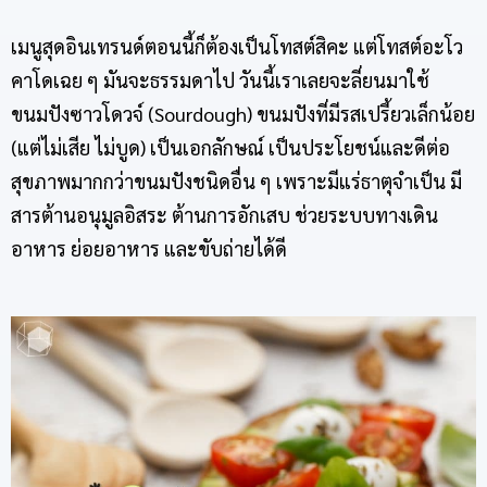
เมนูสุดอินเทรนด์ตอนนี้ก็ต้องเป็นโทสต์สิคะ แต่โทสต์อะโว
คาโดเฉย ๆ มันจะธรรมดาไป วันนี้เราเลยจะลี่ยนมาใช้
ขนมปังซาวโดวจ์ (Sourdough) ขนมปังที่มีรสเปรี้ยวเล็กน้อย
(แต่ไม่เสีย ไม่บูด) เป็นเอกลักษณ์ เป็นประโยชน์และดีต่อ
สุขภาพมากกว่าขนมปังชนิดอื่น ๆ เพราะมีแร่ธาตุจำเป็น มี
สารต้านอนุมูลอิสระ ต้านการอักเสบ ช่วยระบบทางเดิน
อาหาร ย่อยอาหาร และขับถ่ายได้ดี