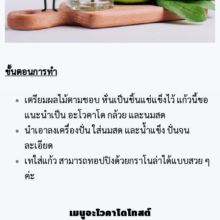
ขั้นตอนการทำ
เตรียมผลไม้ตามชอบ หั่นเป็นชิ้นแช่แข็งไว้ แก้วนี้ขอ
แนะนำเป็น อะโวคาโด กล้วย และนมสด
นำเอาลงเครื่องปั่น ใส่นมสด และน้ำแข็ง ปั่นจน
ละเอียด
เทใส่แก้ว สามารถทอปปิงด้วยกราโนล่าได้แบบสวย ๆ
ค่ะ
เมนูอะโวคาโดโทสต์