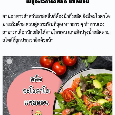
เมนูอะโวคาโดสลัด แซลมอน
จานอาหารสำหรับสายคลีนก็ต้องนึกถึงสลัด ยิ่งมีอะโวคาโด
มาเสริมด้วย ควบคู่ความฟินที่สุด! หากสาว ๆ ทำทานเอง
สามารถเลือกปักสลัดได้ตามใจชอบ แถมยังปรุงน้ำสลัดตาม
สไตล์ที่ถูกปากเราอีกด้วยน้า