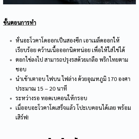
ขั้นตอนการทำ
หั่นอะโวคาโดออกเป็นสองซีก เอาเมล็ดออกให้
เรียบร้อย คว้านเนื้อออกนิดหน่อย เพื่อให้ใส่ไข่ได้
ตอกไข่ลงไป สามารถปรุงรสด้วยเกลือ พริกไทยตาม
ชอบ
นำเข้าเตาอบ ไฟบน ไฟล่าง ด้วยอุณหภูมิ 170 องศา
ประมาณ 15 – 20 นาที
ระหว่างรอ ทอดเบคอนให้กรอบ
เมื่ออบอะโวคาโดเสร็จแล้ว โปะเบคอนได้เลย พร้อม
เสิร์ฟ!