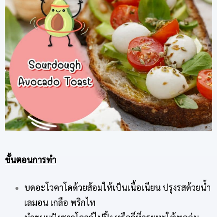
ขั้นตอนการทำ
บดอะโวคาโดด้วยส้อมให้เป็นเนื้อเนียน ปรุงรสด้วยน้ำ
เลมอน เกลือ พริกไท