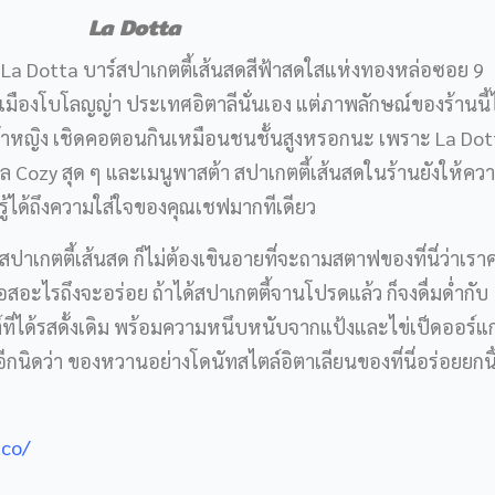
La Dotta
่อ La Dotta บาร์สปาเกตตี้เส้นสดสีฟ้าสดใสแห่งทองหล่อซอย 9
เมืองโบโลญญ่า ประเทศอิตาลีนั่นเอง แต่ภาพลักษณ์ของร้านนี้ไ
ั่งเจ้าหญิง เชิดคอตอนกินเหมือนชนชั้นสูงหรอกนะ เพราะ La Do
ีล Cozy สุด ๆ และเมนูพาสต้า สปาเกตตี้เส้นสดในร้านยังให้ความ
รู้ได้ถึงความใส่ใจของคุณเชฟมากทีเดียว
ปาเกตตี้เส้นสด ก็ไม่ต้องเขินอายที่จะถามสตาฟของที่นี่ว่าเรา
อสอะไรถึงจะอร่อย ถ้าได้สปาเกตตี้จานโปรดแล้ว ก็จงดื่มด่ำกับ
ี่ได้รสดั้งเดิม พร้อมความหนึบหนับจากแป้งและไข่เป็ดออร์แ
้อีกนิดว่า ของหวานอย่างโดนัทสไตล์อิตาเลียนของที่นี่อร่อยยกน
.co/