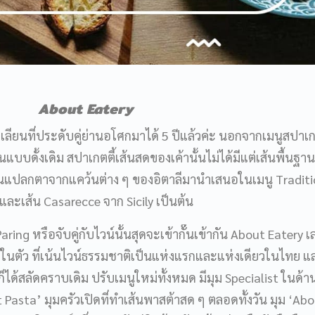
About Eatery
ียนที่ประดับคู่ย่านอโศกมาได้ 5 ปีแล้วค่ะ นอกจากเมนูสปาเกตต
บบดั้งเดิม สปาเกตตี้เส้นสดของเค้านั้นไม่ได้มีแต่เส้นพื้นฐ
เส้นแปลกตาจากแคว้นต่าง ๆ ของอิตาลีมานำเสนอในเมนู Traditi
 และเส้น Casarecce จาก Sicily เป็นต้น
ng หรือจับคู่กับไวน์นั้นสุดจะเข้ากั๊นเข้ากัน About Eatery เ
ในตัว ที่เน้นไวน์ธรรมชาติเป็นแห่งแรกและแห่งเดียวในไทย 
ด้สลัดคราบเดิม ปรับเมนูใหม่ทั้งหมด มีมุม Specialist ในด้า
ut Pasta’ มุมครัวเปิดที่ทำเส้นพาสต้าสด ๆ ตลอดทั้งวัน มุม ‘Ab