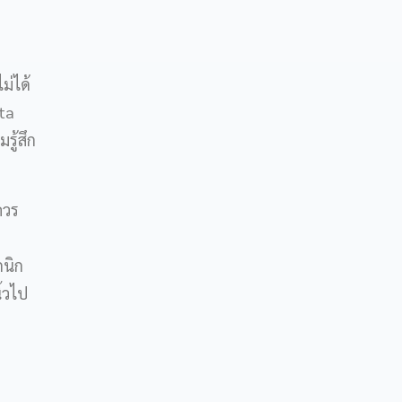
ม่ได้
tta
รู้สึก
ควร
กนิก
ิ้วไป