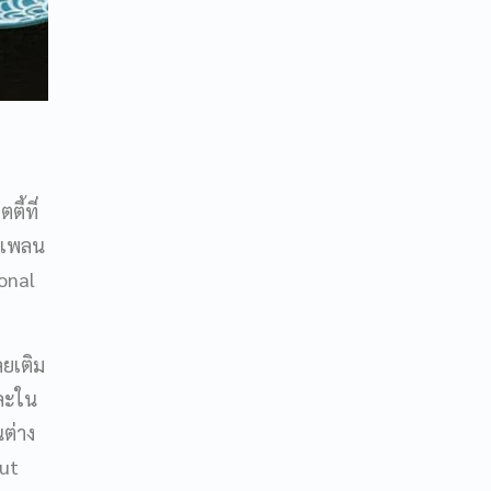
ี้ที่
านเพลน
onal
ลยเติม
และใน
นต่าง
out