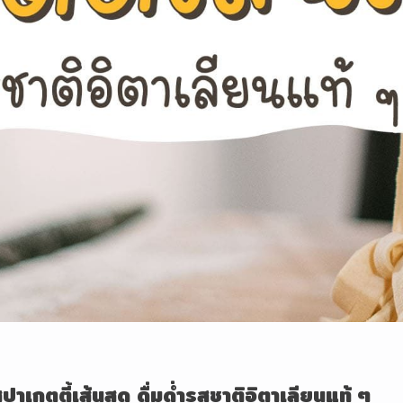
ปาเกตตี้เส้นสด ดื่มด่ำรสชาติอิตาเลียนแท้ ๆ