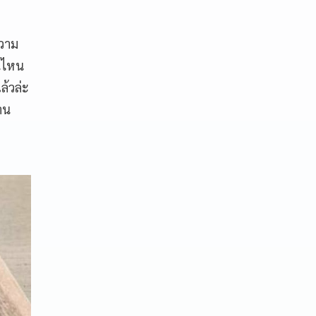
ความ
คนไหน
ล้วล่ะ
าน