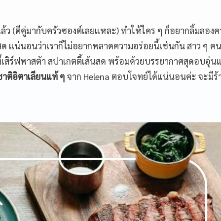
ี่แล้ว (ตีคู่มากับครัวซองต์เลยแหละ) ทำให้ใคร ๆ ก็อยากลิ้มลอง
ด แน่นอนว่าเราก็ไม่อยากพลาดความอร่อยนี้เช่นกัน สาว ๆ 
เสิร์ฟพาสต้า สปาเกตตี้เส้นสด พร้อมด้วยบรรยากาศสุดอบอุ่นแ
สชาติอิตาเลียนแท้ ๆ
จาก Helena ตอบโจทย์ได้แน่นอนค่ะ จะมีร้