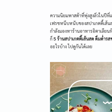
ความนิยมพาสต้าที่พุ่งสูงลิ่วในปีท
เฟรชหนึบหนับของสปาเกตตี้เส้นส
กำลังมองหาร้านอาหารอิตาเลียนที่
ก็
5 ร้านสปาเกตตี้เส้นสด ดื่มด่ำร
อะไรบ้าง ไปดูกันได้เลย