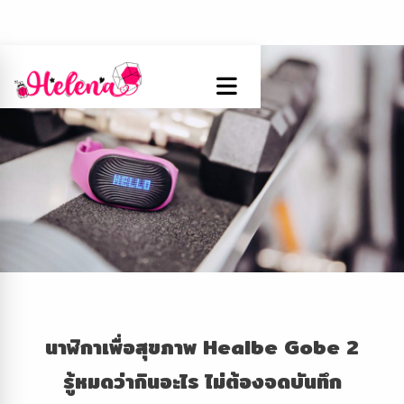
นาฬิกาเพื่อสุขภาพ Healbe Gobe 2
รู้หมดว่ากินอะไร ไม่ต้องจดบันทึก