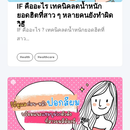
IF คืออะไร เทคนิคลดน้ำหนัก
ยอดฮิตที่สาว ๆ หลายคนยังทำผิด
วิธี
IF คืออะไร ? เทคนิคลดน้ำหนักยอดฮิตที่
สาว…
Health
Healthcare