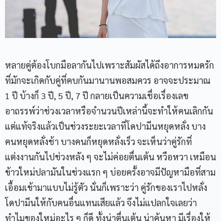
หลายคู่ต้องโบกมือลากันไปเพราะสัมผัสได้ถึงอาการหมดรัก
ที่มักจะเกิดกับคู่ที่คบกันมานานพอสมควร อาจจะประมาณ
1 ปี บ้างก็ 3 ปี, 5 ปี, 7 ปี กลายเป็นความเชื่อเรื่องเลข
อาถรรพ์ว่าช่วงเวลาหรือจำนวนปีเหล่านี้จะทำให้คนเลิกกัน
แต่แท้จริงแล้วเป็นช่วงระยะเวลาที่โดปามีนหยุดหลั่ง บาง
คนหยุดหลั่งช้า บางคนก็หยุดหลั่งเร็ว จะเห็นว่าคู่รักที่
แต่งงานกันไปช่วงหลัง ๆ จะไม่ค่อยตื่นเต้น หวือหวา เหมือน
ข้าวใหม่ปลามันในช่วงแรก ๆ บ่อยครั้งอาจมีปัญหามือที่สาม
เอื้อมเข้ามาแบบไม่รู้ตัว นั่นก็เพราะว่า คู่รักของเราไปหลั่ง
โดปามีนให้กับคนอื่นแทนเสียแล้ว จึงไม่แปลกใจเลยว่า
ทำไมของใหม่อะไร ๆ ก็ดี ทั้งน่าตื่นเต้น น่าค้นหา มีเรื่องให้