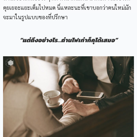
คุยเยอะแยะเต็มไปหมด นี่แหละนะที่เขาบอกว่าคนใหม่มัก
จะมาในรูปแบบของที่ปรึกษา
“แต่ถึงอย่างไร…ถ่านไฟเก่าก็คุได้เสมอ”