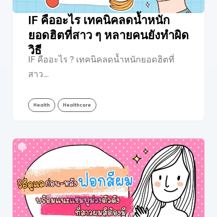
IF คืออะไร เทคนิคลดน้ำหนัก
ยอดฮิตที่สาว ๆ หลายคนยังทำผิด
วิธี
IF คืออะไร ? เทคนิคลดน้ำหนักยอดฮิตที่
สาว…
Health
Healthcare