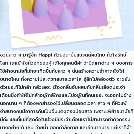
ชวนสาว ๆ มารู้จัก Happi ถ้วยอนามัยแบรนด์คนไทย หัวใจรักษ์
โลก เราเข้าใจหัวอกของผู้หญิงทุกคนดีค่ะ ว่าปัญหาต่าง ๆ ของการ
ใช้ผ้าอนามัยที่มักจะเกิดขึ้นกับสาว ๆ นั้นสร้างความรำคาญใจให้
ขนาดไหน ทั้งความไม่สะดวกสบายเวลาใส่ รู้สึกไม่คล่องตัว จะขยับ
ตัวเยอะก็ไม่กล้า กลัวเลอะ เรื่องกลิ่นอับผสมกับกลิ่นเลือดประจำ
เดือนยิ่งทำให้ไม่กล้าอยู่ใกล้ใครและไปอยู่ในที่คนเยอะ จะออกไปข้าง
นอกนาน ๆ ก็ต้องพกสำรองไว้เปลี่ยนตลอดเวลา สาว ๆ ที่ผิวแพ้
ง่ายบางคนมีอาการคันเป็นผื่นแดงตรงน้องสาว เพราะแพ้ผ้าอนามัยก็
มีค่ะ และที่แย่ที่สุดคือในช่วงมีประจำเดือนเราไม่สามารถทำกิจกรรม
บางอย่างได้ เช่น ว่ายน้ำ ออกกำลังกาย และอีกมากมาย แต่เราก็จำ