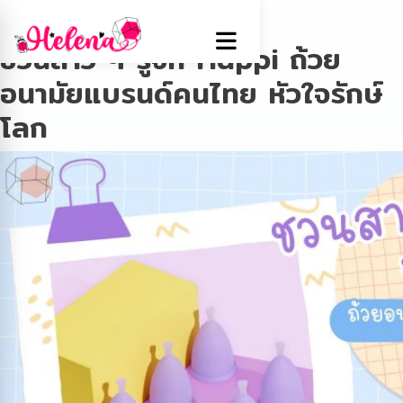
Tag:
ถ้วยอนามัย
ชวนสาว ๆ รู้จัก Happi ถ้วย
อนามัยแบรนด์คนไทย หัวใจรักษ์
โลก