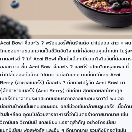
Acai Bowl คืออะไร ? พร้อมแชร์พิกัดร้านดัง น่าไปลอง สาว ๆ คน
ไหนชอบทานขนมหวานเป็นชีวิตจิตใจ แต่กำลังควบคุมน้ำหนัก ไม่รู้จะ
ทานอะไรดี ? ให้ Acai Bowl เป็นตัวเลือกเยียวยาใจในวันที่ต้องการ
ของหวาน ซึ่ง Acai Bowl คืออะไร ? และมีร้านไหนในกรุงเทพฯ ที่
น่าไปลิ้มลองกันบ้าง ไปติดตามต่อในบทความนี้กันได้เลย Acai
Berry (อาซาอิเบอร์รี) คืออะไร ? ก่อนจะไปรู้จัก Acai Bowl มา
รู้จักอาซาอิเบอร์รี (Acai Berry) กันก่อน สุดยอดผลไม้ตระกูล
เบอร์รีที่มาจากประเทศแถมบอเมริกากลางและอเมริกาใต้ พบเจอ
บ่อยในป่าดิบชื้นแถบแอมะซอน ผลสีม่วงเข้มคล้ายบลูเบอร์รี เนื้อด้าน
ในสีเหลือง อุดมไปด้วยสารอาหารที่จำเป็นต่อร่างกายมากมาย เช่น
วิตามินเอ วิตามินบี แคลเซียม แร่ธาตุสำคัญ อย่างโครเมียม
แมกนีเซียม ฟอสฟอรัส และอื่น ๆ อีกมากมาย รวมถึงมีกรดไขมัน