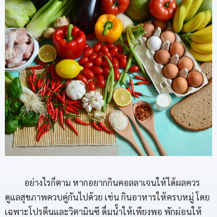
อย่างไรก็ตาม หากอยากกินคอลลาเจนให้ได้ผลควร
ดูแลสุขภาพควบคู่กันไปด้วย เช่น กินอาหารให้ครบหมู่ โดย
เฉพาะโปรตีนและวิตามินซี ดื่มน้ำให้เพียงพอ พักผ่อนให้