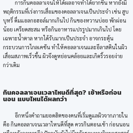
การกินคอลลาเจนให้ได้ผลอาจทำได้ยากขึ้น หากยังมี
พฤติกรรมที่เร่งการเสื่อมของคอลลาเจนเป็นประจำ เช่น สูบ
บุหรี่ ดื่มแอลกอฮอล์มากเกินไป กินของหวานบ่อย พักผ่อน
น้อย เครียดสะสม หรือกินอาหารแปรรูปมากเกินไป โดย
เฉพาะน้ำตาล หากได้รับมากเป็นประจำ อาจกระตุ้น
กระบวนการไกลเคชัน ทำให้คอลลาเจนและอีลาสตินในผิว
เสื่อมสภาพเร็วขึ้น ผิวจึงดูหย่อนคล้อยและเกิดริ้วรอยง่าย
กว่าเดิม
กินคอลลาเจนเวลาไหนดีที่สุด? เช้าหรือก่อน
นอน แบบไหนได้ผลกว่า
อีกหนึ่งคำถามยอดฮิตของคนที่เริ่มดูแลผิวจากภายใน
คือ กินคอลลาเจนเวลาไหนดีที่สุด ควรกินตอนเช้า ก่อนนอน