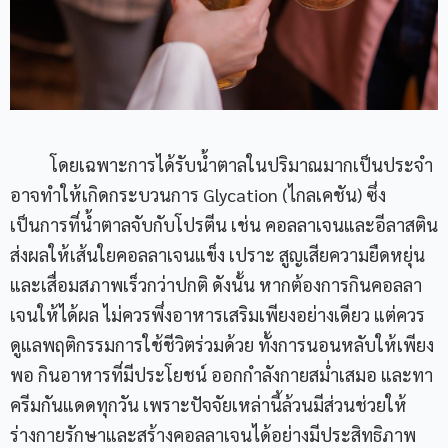
โดยเฉพาะการได้รับน้ำตาลในปริมาณมากเป็นประจำ
อาจทำให้เกิดกระบวนการ Glycation (ไกลเคชัน) ซึ่ง
เป็นการที่น้ำตาลจับกับโปรตีน เช่น คอลลาเจนและอีลาสติน
ส่งผลให้เส้นใยคอลลาเจนแข็ง เปราะ สูญเสียความยืดหยุ่น
และเสื่อมสภาพเร็วกว่าปกติ ดังนั้น หากต้องการกินคอลลา
เจนให้ได้ผล ไม่ควรพึ่งอาหารเสริมเพียงอย่างเดียว แต่ควร
ดูแลพฤติกรรมการใช้ชีวิตร่วมด้วย ทั้งการนอนหลับให้เพียง
พอ กินอาหารที่มีประโยชน์ ออกกำลังกายสม่ำเสมอ และทา
ครีมกันแดดทุกวัน เพราะปัจจัยเหล่านี้ล้วนมีส่วนช่วยให้
ร่างกายรักษาและสร้างคอลลาเจนได้อย่างมีประสิทธิภาพ