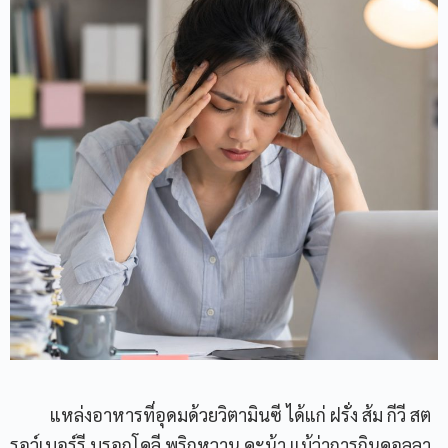
แหล่งอาหารที่อุดมด้วยวิตามินซี ได้แก่ ฝรั่ง ส้ม กีวี สต
รอว์เบอร์รี บรอกโคลี พริกหวาน คะน้า แม้ว่าการกินคอลลา