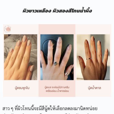
ผิวขาวเหลือง ผิวสองสีโทนน้ำผึ้ง
สาว ๆ ที่ผิวโทนนี้จะมีสีนู้ดให้เลือกลดลงมานิดหน่อย