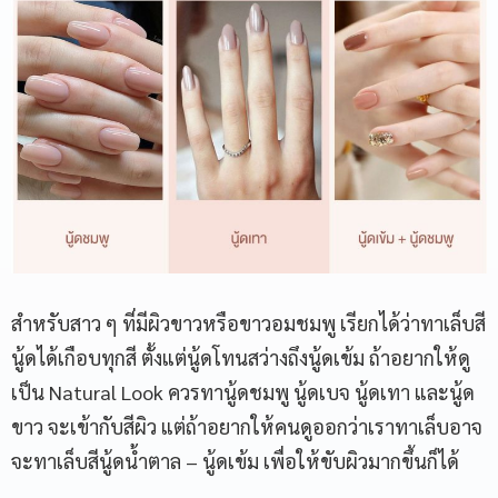
สำหรับสาว ๆ ที่มีผิวขาวหรือขาวอมชมพู เรียกได้ว่าทาเล็บสี
นู้ดได้เกือบทุกสี ตั้งแต่นู้ดโทนสว่างถึงนู้ดเข้ม ถ้าอยากให้ดู
เป็น Natural Look ควรทานู้ดชมพู นู้ดเบจ นู้ดเทา และนู้ด
ขาว จะเข้ากับสีผิว แต่ถ้าอยากให้คนดูออกว่าเราทาเล็บอาจ
จะทาเล็บสีนู้ดน้ำตาล – นู้ดเข้ม เพื่อให้ขับผิวมากขึ้นก็ได้