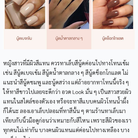
หญิงสาวที่มีผิวสีแทน ควรทาเล็บสีนู้ดค่อนไปทางโทนเข้ม
เช่น สีนู้ดเบจเข้ม สีนู้ดน้ำตาลกลาง ๆ สีนู้ดช็อกโกแลต ไม่
แนะนำสีนู้ดชมพู และนู้ดสว่าง แต่ถ้าอยากทาโทนนี้จริง ๆ
ให้ทาสีขาวไปเลยจะดีกว่า อวด Look มั่น ๆ เป็นสาวสวยผิว
แทนในสไตล์ของตัวเอง หรือจะทาสีแบบคนผิวโทนน้ำผึ้ง
ก็ได้นะ ลองเอาเล็บปลอมที่ทาสีนั้น ๆ ตามร้านทาเล็บมา
เทียบกับนิ้วมือดูก่อนว่าเหมาะกับสีไหน เพราะสีผิวของเรา
ทุกคนไม่เท่ากัน บางคนผิวแทนแต่ค่อนไปทางเหลือง บาง