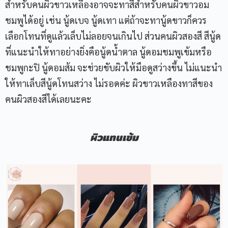
สำหรับคนผิวขาวเหลืองอาจจะทาสีสำหรับคนผิวขาวอม
ชมพูได้อยู่ เช่น นู้ดเบจ นู้ดเทา แต่ถ้าจะทานู้ดขาวก็ควร
เลือกโทนที่ดูแล้วเล็บไม่ลอยจนเกินไป ส่วนคนผิวสองสี สีนู้ด
ที่แนะนำให้ทาอย่างยิ่งคือนู้ดน้ำตาล นู้ดอมชมพูเข้มหรือ
ชมพูกะปิ นู้ดอมส้ม จะช่วยขับผิวให้มือดูสว่างขึ้น ไม่แนะนำ
ให้ทาเล็บสีนู้ดโทนสว่าง ไม่รอดค่ะ ผิวขาวเหลืองทาสีของ
คนผิวสองสีได้เลยนะคะ
ผิวแทนเข้ม