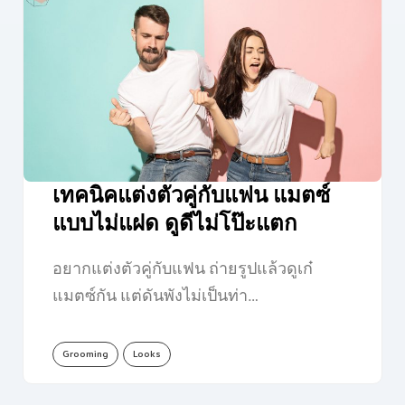
เทคนิคแต่งตัวคู่กับแฟน แมตซ์
แบบไม่แฝด ดูดีไม่โป๊ะแตก
อยากแต่งตัวคู่กับแฟน ถ่ายรูปแล้วดูเก๋
แมตซ์กัน แต่ดันพังไม่เป็นท่า…
Grooming
Looks