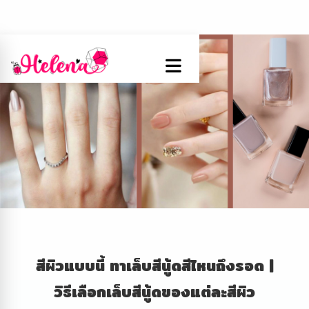
สีผิวแบบนี้ ทาเล็บสีนู้ดสีไหนถึงรอด |
วิธีเลือกเล็บสีนู้ดของแต่ละสีผิว