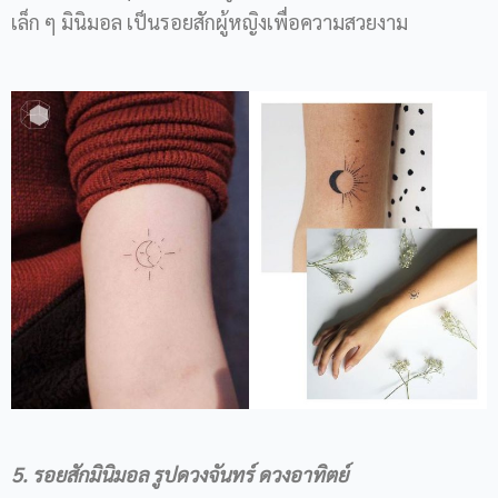
เล็ก ๆ มินิมอล เป็นรอยสักผู้หญิงเพื่อความสวยงาม
5. รอยสักมินิมอล รูปดวงจันทร์ ดวงอาทิตย์