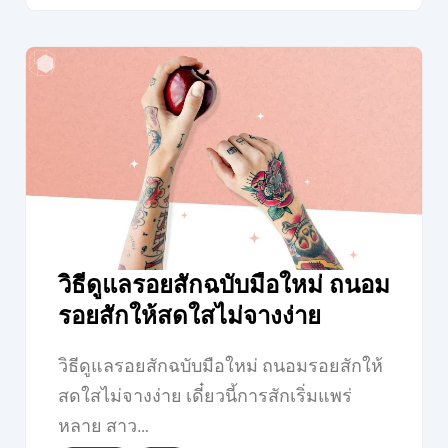
วิธีดูแลรอยสักฉบับมือใหม่ ถนอม
รอยสักให้สดใสไม่จางง่าย
วิธีดูแลรอยสักฉบับมือใหม่ ถนอมรอยสักให้
สดใสไม่จางง่าย เดี๋ยวนี้การสักเริ่มแพร่
หลาย สาว…