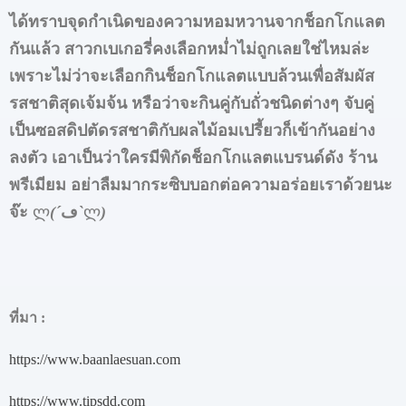
ได้ทราบจุดกำเนิดของความหอมหวานจากช็อกโกแลต
กันแล้ว
สาวกเบเกอรี่คงเลือกหม่ำไม่ถูกเลยใช่ไหมล่ะ
เพราะไม่ว่าจะเลือกกินช็อกโกแลตแบบล้วนเพื่อสัมผัส
รสชาติสุดเจ้มจ้น
หรือว่าจะกินคู่กับถั่วชนิดต่างๆ
จับคู่
เป็นซอสดิปตัดรสชาติกับผลไม้อมเปรี้ยวก็เข้ากันอย่าง
ลงตัว
เอาเป็นว่าใครมีพิกัดช็อกโกแลตแบรนด์ดัง
ร้าน
พรีเมียม
อย่าลืมมากระซิบบอกต่อความอร่อยเราด้วยนะ
จ๊ะ
ლ
(´
ڡ
`
ლ
)
ที่มา :
https://www.baanlaesuan.com
https://www.tipsdd.com