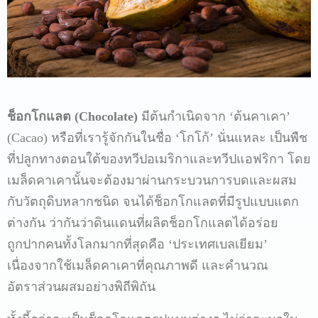
ช็อกโกแลต
(Chocolate)
มีต้นกำเนิดจาก
‘
ต้นคาเคา
’
(Cacao)
หรือที่เรารู้จักกันในชื่อ
‘
โกโก้
’
นั่นแหละ
เป็นพืช
ที่ปลูกทางตอนใต้ของทวีปอเมริกาและทวีปแอฟริกา
โดย
เมล็ดคาเคานั้นจะต้องมาผ่านกระบวนการบดและผสม
กับวัตถุดิบหลากชนิด
จนได้ช็อกโกแลตที่มีรูปแบบแตก
ต่างกัน
ว่ากันว่าดินแดนที่ผลิตช็อกโกแลตได้อร่อย
ถูกปากคนทั้งโลกมากที่สุดคือ
‘
ประเทศเบลเยียม
’
เนื่องจากใช้เมล็ดคาเคาที่คุณภาพดี
และคำนวณ
อัตราส่วนผสมอย่างพิถีพิถัน