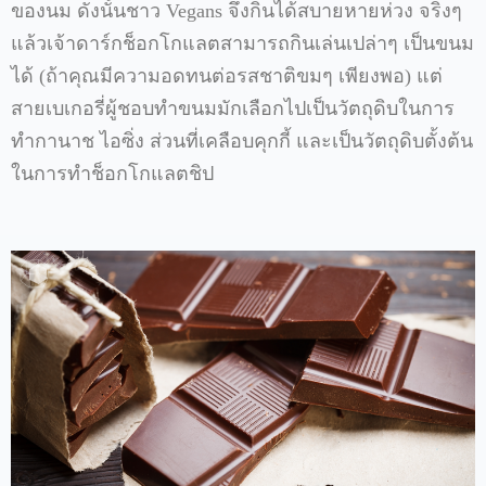
ของนม
ดังนั้นชาว
Vegans
จึงกินได้สบายหายห่วง
จริงๆ
แล้วเจ้าดาร์กช็อกโกแลตสามารถกินเล่นเปล่าๆ
เป็นขนม
ได้
(
ถ้าคุณมีความอดทนต่อรสชาติขมๆ
เพียงพอ
)
แต่
สายเบเกอรี่ผู้ชอบทำขนมมักเลือกไปเป็นวัตถุดิบในการ
ทำกานาช
ไอซิ่ง
ส่วนที่เคลือบคุกกี้
และเป็นวัตถุดิบตั้งต้น
ในการทำช็อกโกแลตชิป