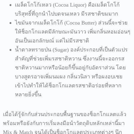
เมล็ดโกโก้เหลว
(Cocoa Liquor)
คือเมล็ดโกโก้
บริสุทธิ์ที่ถูกนำไปบดจนเหลว
มีรสชาติขมมาก
ไขมันจากเมล็ดโกโก้
(Cocoa Butter)
ส่วนนี้จะช่วย
ให้ช็อกโกแลตมีลักษณะมันวาว
เพิ่มกลิ่นหอมอ่อนๆ
อันเป็นเอกลักษณ์
แต่ไม่มีรสชาติ
น้ำตาลทรายป่น
(Sugar)
องค์ประกอบที่เป็นตัวแปร
สำคัญที่ช่วยเพิ่มรสชาติหวาน
ซึ่งงานนี้จะออกรส
ชาติหวานมากหรือน้อยก็ขึ้นอยู่กับอัตราส่วน
โดย
บางสูตรอาจเพิ่มนมผง
กลิ่นวนิลา
หรือผงอบเชย
เข้าไปทำให้ได้ช็อกโกแลตรสชาติอร่อยที่หลาก
หลายยิ่งขึ้น
เมื่อได้รู้จักกับส่วนประกอบพื้นฐานของช็อกโกแลตแล้ว
พร้อมหรือยังกับการเริ่มลงมือนำวัตถุดิบหลักเหล่านี้มา
Mix & Match
จนได้เป็นช็อกโกแลตประเภทต่างๆ
นึก