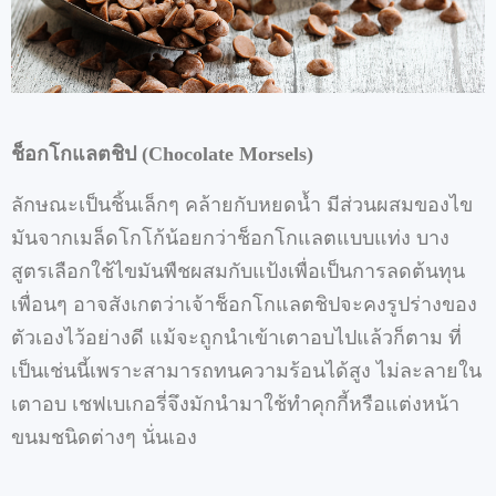
ช็อกโกแลตชิป
(Chocolate Morsels)
ลักษณะเป็นชิ้นเล็กๆ
คล้ายกับหยดน้ำ
มีส่วนผสมของไข
มันจากเมล็ดโกโก้น้อยกว่าช็อกโกแลตแบบแท่ง
บาง
สูตรเลือกใช้ไขมันพืชผสมกับแป้งเพื่อเป็นการลดต้นทุน
เพื่อนๆ
อาจสังเกตว่าเจ้าช็อกโกแลตชิปจะคงรูปร่างของ
ตัวเองไว้อย่างดี
แม้จะถูกนำเข้าเตาอบไปแล้วก็ตาม
ที่
เป็นเช่นนี้เพราะสามารถทนความร้อนได้สูง
ไม่ละลายใน
เตาอบ
เชฟเบเกอรี่จึงมักนำมาใช้ทำคุกกี้หรือแต่งหน้า
ขนมชนิดต่างๆ
นั่นเอง