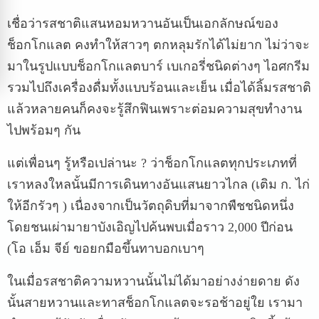
เชื่อว่ารสชาติแสนหอมหวานอันเป็นเอกลักษณ์ของ
ช็อกโกแลต
คงทำให้สาวๆ
ตกหลุมรักได้ไม่ยาก
ไม่ว่าจะ
มาในรูปแบบช็อกโกแลตบาร์
เบเกอรี่ชนิดต่างๆ
ไอศกรีม
รวมไปถึงเครื่องดื่มทั้งแบบร้อนและเย็น
เมื่อได้ลิ้มรสชาติ
แล้วหลายคนก็คงจะรู้สึกฟินเพราะต่อมความสุขทำงาน
ไปพร้อมๆ
กัน
แต่เพื่อนๆ
รู้หรือเปล่านะ
?
ว่าช็อกโกแลตทุกประเภทที่
เราหลงใหลนั้นมีการเดินทางอันแสนยาวไกล
(
เติม
ก
.
ไก่
ให้อีกรัวๆ
)
เนื่องจากเป็นวัตถุดิบที่มาจากพืชชนิดหนึ่ง
โดยชนเผ่ามายาบังเอิญไปค้นพบเมื่อราว
2,000
ปีก่อน
(
โอ
เอ็ม
จีย์
ขอยกมือขึ้นทาบอกเบาๆ
ในเมื่อรสชาติความหวานนั้นไม่ได้มาอย่างง่ายดาย
ดัง
นั้นสายหวานและทาสช็อกโกแลตจะรอช้าอยู่ใย
เรามา