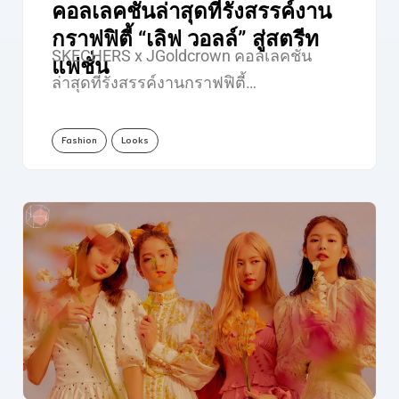
คอลเลคชั่นล่าสุดที่รังสรรค์งาน
กราฟฟิตี้ “เลิฟ วอลล์” สู่สตรีท
SKECHERS x JGoldcrown คอลเลคชั่น
แฟชั่น
ล่าสุดที่รังสรรค์งานกราฟฟิตี้…
Fashion
Looks