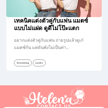
เทคนิคแต่งตัวคู่กับแฟน แมตซ์
แบบไม่แฝด ดูดีไม่โป๊ะแตก
อยากแต่งตัวคู่กับแฟน ถ่ายรูปแล้วดูเก๋
แมตซ์กัน แต่ดันพังไม่เป็นท่า…
Grooming
Looks
CONTACT US